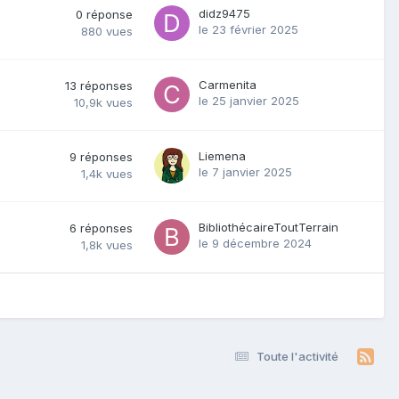
didz9475
0
réponse
le 23 février 2025
880
vues
Carmenita
13
réponses
le 25 janvier 2025
10,9k
vues
Liemena
9
réponses
le 7 janvier 2025
1,4k
vues
BibliothécaireToutTerrain
6
réponses
le 9 décembre 2024
1,8k
vues
Toute l'activité