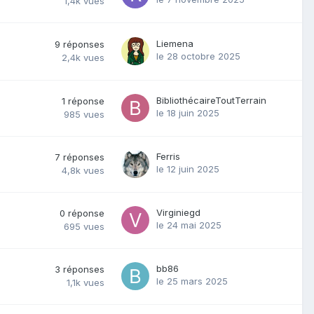
1,4k
vues
Liemena
9
réponses
le 28 octobre 2025
2,4k
vues
BibliothécaireToutTerrain
1
réponse
le 18 juin 2025
985
vues
Ferris
7
réponses
le 12 juin 2025
4,8k
vues
Virginiegd
0
réponse
le 24 mai 2025
695
vues
bb86
3
réponses
le 25 mars 2025
1,1k
vues