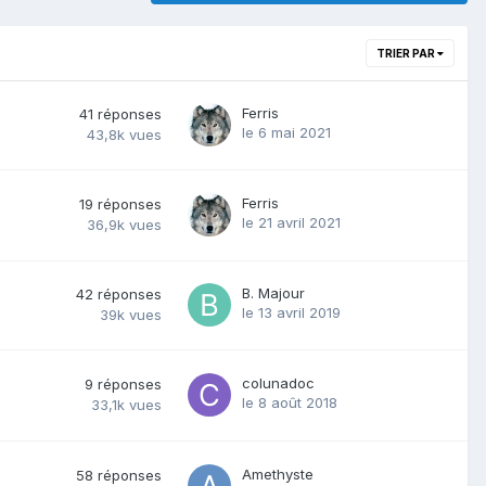
TRIER PAR
Ferris
41
réponses
le 6 mai 2021
43,8k
vues
Ferris
19
réponses
le 21 avril 2021
36,9k
vues
B. Majour
42
réponses
le 13 avril 2019
39k
vues
colunadoc
9
réponses
le 8 août 2018
33,1k
vues
Amethyste
58
réponses