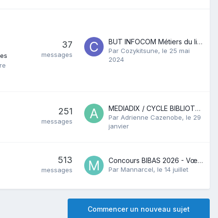
BUT INFOCOM Métiers du livre / DU
37
Par Cozykitsune,
le 25 mai
messages
les
2024
re
MEDIADIX / CYCLE BIBLIOTHEQUES NUMERIQUES
251
Par Adrienne Cazenobe,
le 29
messages
janvier
513
Concours BIBAS 2026 - Vœux et affectations
Par Mannarcel,
le 14 juillet
messages
Commencer un nouveau sujet