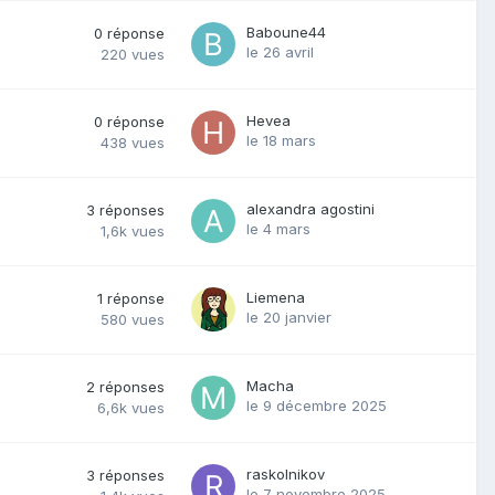
Baboune44
0
réponse
le 26 avril
220
vues
Hevea
0
réponse
le 18 mars
438
vues
alexandra agostini
3
réponses
le 4 mars
1,6k
vues
Liemena
1
réponse
le 20 janvier
580
vues
Macha
2
réponses
le 9 décembre 2025
6,6k
vues
raskolnikov
3
réponses
le 7 novembre 2025