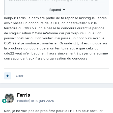
un concours BIBAS que tu as passé (j'ai un doute car tu
parles de zone comme s'il s'agissait d'un CDG)
:
Expand
http://www.enssib.fr/content/affectation-apres-concours-
de-bibliothecaire-assistant-specialise
: tu es affectée à un
Bonjour Ferris, la dernière partie de ta réponse m'intrigue : après
poste au niveau national
après avoir émis des vœux à partir
avoir passé un concours de la FPT, on doit travailler sur le
d'une liste de postes vacants.
(en réalité si tu regardes les
territoire du CDG où l'on a passé le concours durant la période
postes disponibles tu vois qu'ils sont essentiellement situés
de stagiairisation ? Cela m'étonne car j'ai toujours lu que l'on
sur Paris et zone Paris) . C
'est le ministère qui attribue les
pouvait postuler où l'on voulait. J'ai passé un concours avec le
postes à pourvoir. Sur le site du ministère, il est indiqué :
CDG 22 et je souhaite travailler en Gironde (33), il est indiqué sur
"Les nominations s'effectuant par ordre de mérite, mieux un
la brochure concours que si un territoire autre que celui du
candidat est placé, plus il a de chances d'obtenir l'affectation
cdg22 veut m'embaucher, il aura simplement à payer une somme
ou l'une des affectations souhaitées."
A
près un an de stage,
correspondant aux frais d'organisation du concours
le BIBAS est en principe titularisé. Une fois titulaire il peut
solliciter une mutation en participant au mouvement annuel
national.
Donc tu ne pourras muter ou être détachée
qu'après un an.
Citer
http://www.enssib.fr/content/laureats-du-concours-de-
bibas-formation-et-affectation
Ferris
Si tu as passé un concours d'assistant du patrimoine et des
Posté(e)
le 10 juin 2025
bibliothèque dans un CDG particulier, précise-le car là les
réponses sont plus complexes. Comme dit Nicolas, qui vient
Non, je ne vois pas de problème pour la FPT. On peut postuler
de me couper la chique, il y a national (FPT)et national.