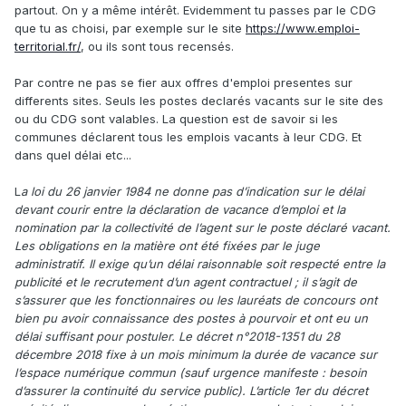
partout. On y a même intérêt. Evidemment tu passes par le CDG
(FPE)...
que tu as choisi, par exemple sur le site
https://www.emploi-
territorial.fr/
, ou ils sont tous recensés.
Ceci dit, même pour la Territoriale, changer d'affectation
(par tes propres recherches) avant ta titularisation, est
Par contre ne pas se fier aux offres d'emploi presentes sur
plutôt problématique. Donc, pour l'instant on peut
differents sites. Seuls les postes declarés vacants sur le site des
considérer que dans les deux cas, tu devras attendre ta
ou du CDG sont valables. La question est de savoir si les
titularisation, donc une année au moins.
communes déclarent tous les emplois vacants à leur CDG. Et
dans quel délai etc...
L
a loi du 26 janvier 1984 ne donne pas d’indication sur le délai
devant courir entre la déclaration de vacance d’emploi et la
nomination par la collectivité de l’agent sur le poste déclaré vacant.
Les obligations en la matière ont été fixées par le juge
administratif. Il exige qu’un délai raisonnable soit respecté entre la
publicité et le recrutement d’un agent contractuel ; il s’agit de
s’assurer que les fonctionnaires ou les lauréats de concours ont
bien pu avoir connaissance des postes à pourvoir et ont eu un
délai suffisant pour postuler. Le décret n°2018-1351 du 28
décembre 2018 fixe à un mois minimum la durée de vacance sur
l’espace numérique commun (sauf urgence manifeste : besoin
d’assurer la continuité du service public). L’article 1er du décret