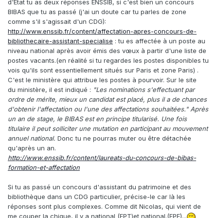
d'Etat tu as deux réponses ENSSIB, si c'est bien un concours
BIBAS que tu as passé (j'ai un doute car tu parles de zone
comme s'il s'agissait d'un CDG)
:
http://www.enssib.fr/content/affectation-apres-concours-de-
bibliothecaire-assistant-specialise
: tu es affectée à un poste au
niveau national
après avoir émis des vœux à partir d'une liste de
postes vacants.
(en réalité si tu regardes les postes disponibles tu
vois qu'ils sont essentiellement situés sur Paris et zone Paris) .
C
'est le ministère qui attribue les postes à pourvoir. Sur le site
du ministère, il est indiqué :
"Les nominations s'effectuant par
ordre de mérite, mieux un candidat est placé, plus il a de chances
d'obtenir l'affectation ou l'une des affectations souhaitées."
A
près
un an de stage, le BIBAS est en principe titularisé. Une fois
titulaire il peut solliciter une mutation en participant au mouvement
annuel national.
Donc tu ne pourras muter ou être détachée
qu'après un an.
http://www.enssib.fr/content/laureats-du-concours-de-bibas-
formation-et-affectation
Si tu as passé un concours d'assistant du patrimoine et des
bibliothèque dans un CDG particulier, précise-le car là les
réponses sont plus complexes. Comme dit Nicolas, qui vient de
me couper la chique, il y a national (FPT)et national.(FPE)...