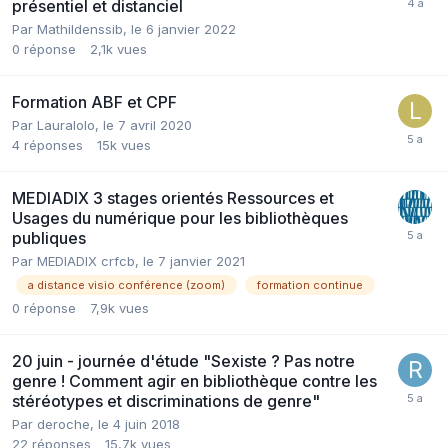
présentiel et distanciel
Par Mathildenssib,
le 6 janvier 2022
0
réponse
2,1k
vues
Formation ABF et CPF
Par Lauralolo,
le 7 avril 2020
4
réponses
15k
vues
MEDIADIX 3 stages orientés Ressources et
Usages du numérique pour les bibliothèques
publiques
Par MEDIADIX crfcb,
le 7 janvier 2021
a distance visio conférence (zoom)
formation continue
0
réponse
7,9k
vues
20 juin - journée d'étude "Sexiste ? Pas notre
genre ! Comment agir en bibliothèque contre les
stéréotypes et discriminations de genre"
Par deroche,
le 4 juin 2018
22
réponses
15,7k
vues