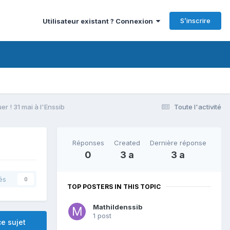
S’inscrire
Utilisateur existant ? Connexion
er ! 31 mai à l'Enssib
Toute l'activité
Réponses
Created
Dernière réponse
0
3 a
3 a
és
0
TOP POSTERS IN THIS TOPIC
Mathildenssib
1 post
e sujet