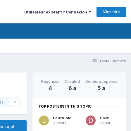
S’inscrire
Utilisateur existant ? Connexion
Toute l'activité
Réponses
Created
Dernière réponse
4
6 a
5 a
és
0
TOP POSTERS IN THIS TOPIC
Lauralolo
DSM
3 posts
1 post
e sujet