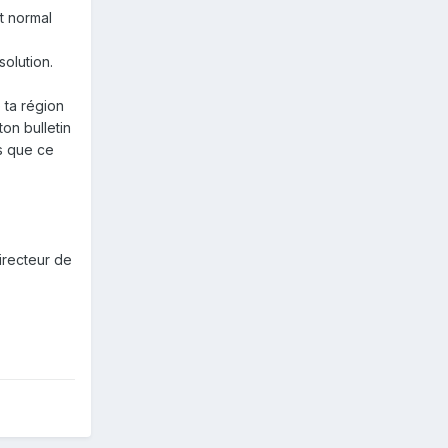
st normal
solution.
 ta région
ton bulletin
as que ce
directeur de