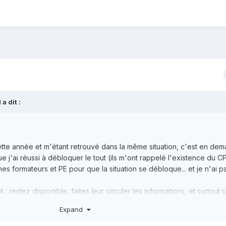
a dit :
tte année et m'étant retrouvé dans la même situation, c'est en de
 j'ai réussi à débloquer le tout (ils m'ont rappelé l'existence du CPF
mes formateurs et PE pour que la situation se débloque... et je n'ai p
 : restez disponible, faites leur circuler les informations, et surtout
Expand
ation vaut vraiment le détour