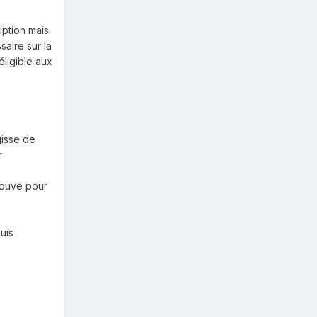
iption mais
aire sur la
éligible aux
gisse de
r
rouve pour
uis