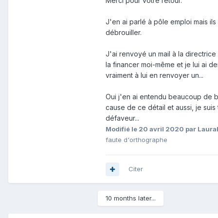
Merci pour votre retour.
Sébastien
J'en ai parlé à pôle emploi mais ils
débrouiller.
J'ai renvoyé un mail à la directric
la financer moi-même et je lui ai d
vraiment à lui en renvoyer un...
Oui j'en ai entendu beaucoup de bie
cause de ce détail et aussi, je sui
défaveur...
Modifié
le 20 avril 2020
par Laural
faute d'orthographe
Citer
10 months later...