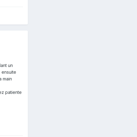
dant un
a ensuite
la main
yez patiente