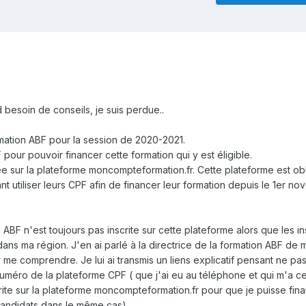
d besoin de conseils, je suis perdue..
ormation ABF pour la session de 2020-2021.
pour pouvoir financer cette formation qui y est éligible.
llée sur la plateforme moncompteformation.fr. Cette plateforme est ob
t utiliser leurs CPF afin de financer leur formation depuis le 1er n
BF n'est toujours pas inscrite sur cette plateforme alors que les in
dans ma région. J'en ai parlé à la directrice de la formation ABF de 
 me comprendre. Je lui ai transmis un liens explicatif pensant ne pas
méro de la plateforme CPF ( que j'ai eu au téléphone et qui m'a cert
scrite sur la plateforme moncompteformation.fr pour que je puisse fin
 candidats dans le même cas).