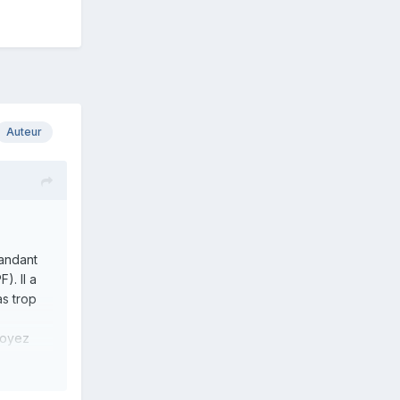
Auteur
mandant
). Il a
as trop
 soyez