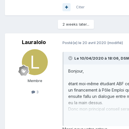
Citer
2 weeks later...
Lauralolo
Posté(e)
le 20 avril 2020
(modifié)
Le 10/04/2020 à 18:06, DSM 
Bonjour,
Membre
étant moi-même étudiant ABF ce
un financement à Pôle Emploi que
3
ensuite fallu un dialogue entre 
eu la main dessus.
Donc mon principal conseil serait
patiente (mais insistante !)
Bon courage à vous, cette form