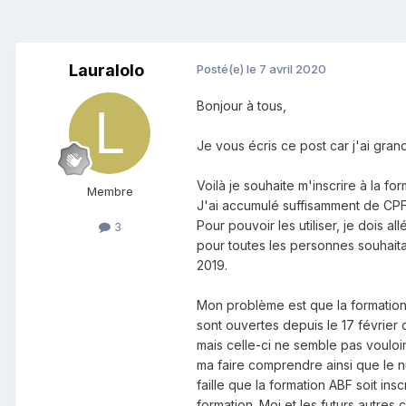
Lauralolo
Posté(e)
le 7 avril 2020
Bonjour à tous,
Je vous écris ce post car j'ai gran
Voilà je souhaite m'inscrire à la f
Membre
J'ai accumulé suffisamment de CPF 
Pour pouvoir les utiliser, je dois a
3
pour toutes les personnes souhaitan
2019.
Mon problème est que la formation A
sont ouvertes depuis le 17 février 
mais celle-ci ne semble pas vouloir
ma faire comprendre ainsi que le nu
faille que la formation ABF soit in
formation. Moi et les futurs autres