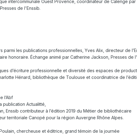
que intercommunale Ouest Provence, coordinateur de Calenge par 
Presses de l'Enssib.
rs parmi les publications professionnelles, Yves Alix, directeur de l’E
aire honoraire. Échange animé par Catherine Jackson, Presses de l'
iques d’écriture professionnelle et diversité des espaces de produc
rlotte Hénard, bibliothèque de Toulouse et coordinatrice de l’édit
e l’Abf
a publication Actualitté,
, Enssib contributeur à l’édition 2019 du Métier de bibliothécaire
cteur territoriale Canopé pour la région Auvergne Rhône Alpes.
 Poulain, chercheuse et éditrice, grand témoin de la journée