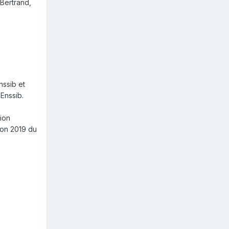
Bertrand,
nssib et
Enssib.
tion
ion 2019 du