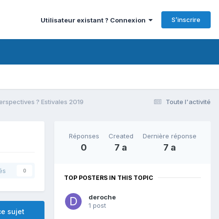
S’inscrire
Utilisateur existant ? Connexion
perspectives ? Estivales 2019
Toute l'activité
Réponses
Created
Dernière réponse
0
7 a
7 a
és
0
TOP POSTERS IN THIS TOPIC
deroche
1 post
e sujet