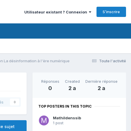
S’inscrire
Utilisateur existant ? Connexion
n La désinformation à l'ère numérique
Toute l'activité
Réponses
Created
Dernière réponse
0
2 a
2 a
és
0
TOP POSTERS IN THIS TOPIC
Mathildenssib
1 post
e sujet