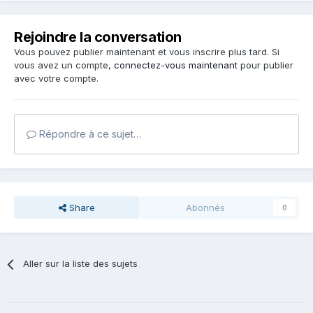
fonctionnel est plus restreint que sur un Portail Orphée
Média. (Voir exemples PPS2 à l'URL suivante
Rejoindre la conversation
: https://extranet.c3rb.org/nos-realisations) (Offre à 4K€)
Vous pouvez publier maintenant et vous inscrire plus tard. Si
Je vous joins, en premier lieu, nos propositions financières
vous avez un compte,
connectez-vous maintenant
pour publier
pour les 3 alternatives et je reste à votre disposition toute
avec votre compte.
question ou information complémentaire.
Répondre à ce sujet…
Share
Abonnés
0
Aller sur la liste des sujets