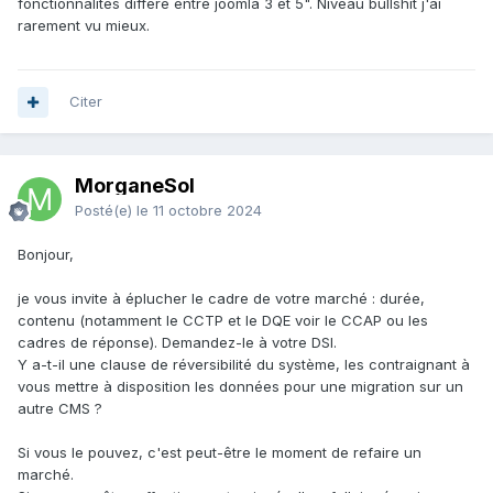
fonctionnalités diffère entre joomla 3 et 5". Niveau bullshit j'ai
· Droppics : Gestion de visionneuses d’images,
rarement vu mieux.
· JComments : Gestion des commentaires sur les articles,
· Mijopolls / SP Polls : Outils de sondages,
· Jux Social Stream : Intégration des contenus de vos
réseaux sociaux sur le portail.
Citer
Notre contrat de maintenance inclut la mise à jour du CMS et
les composants C3rb associés. Toutefois, ne sont pas pris
en charge :
MorganeSol
· Les adaptations d'architecture et graphiques nécessaires
Posté(e)
le 11 octobre 2024
en raison de l'évolution du CMS Joomla!,
· L’agencement des données articles et événements
Bonjour,
récupérées qui reste à la charge de la collectivité,
· La récupération des données ne migrant pas
je vous invite à éplucher le cadre de votre marché : durée,
automatiquement,
contenu (notamment le CCTP et le DQE voir le CCAP ou les
· Les prestations liées à la mise en œuvre (installation,
cadres de réponse). Demandez-le à votre DSI.
conduite de projet, paramétrage, configuration),
Y a-t-il une clause de réversibilité du système, les contraignant à
· La formation nécessaires pour la prise en main des
vous mettre à disposition les données pour une migration sur un
nouveautés,
autre CMS ?
· Les spécificités développées pour un client sous une
version antérieure,
Si vous le pouvez, c'est peut-être le moment de refaire un
· La récupération de composants non compatibles avec la
marché.
nouvelle version.