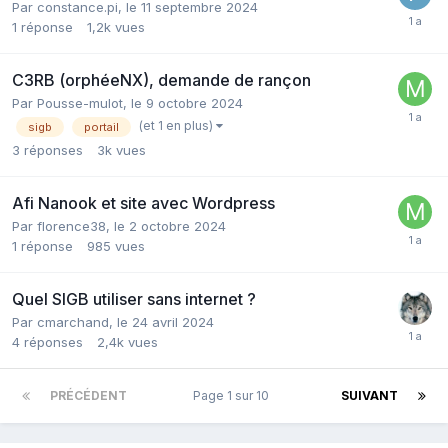
Par constance.pi,
le 11 septembre 2024
1
réponse
1,2k
vues
C3RB (orphéeNX), demande de rançon
Par Pousse-mulot,
le 9 octobre 2024
(et 1 en plus)
sigb
portail
3
réponses
3k
vues
Afi Nanook et site avec Wordpress
Par florence38,
le 2 octobre 2024
1
réponse
985
vues
Quel SIGB utiliser sans internet ?
Par cmarchand,
le 24 avril 2024
4
réponses
2,4k
vues
PRÉCÉDENT
Page 1 sur 10
SUIVANT