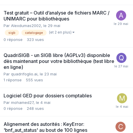
Test gratuit – Outil d’analyse de fichiers MARC /
UNIMARC pour bibliothèques
Par Alexdumas2002,
le 29 mai
(et 2 en plus)
sigb
catalogage
0
réponse
323
vues
QuadriSIGB - un SIGB libre (AGPLv3) disponible
dès maintenant pour votre bibliothèque (test libre
en ligne)
Par quadrifoglio.ai,
le 23 mai
1
réponse
555
vues
Logiciel GED pour dossiers comptables
Par mohamed27,
le 4 mai
0
réponse
248
vues
Alignement des autorités : KeyError:
'bnf_aut_status' au bout de 100 lignes