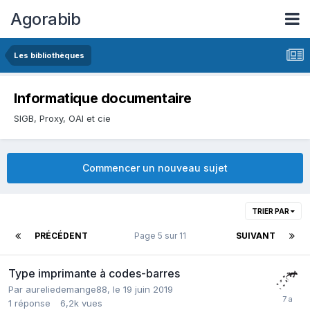
Agorabib
Les bibliothèques
Informatique documentaire
SIGB, Proxy, OAI et cie
Commencer un nouveau sujet
TRIER PAR
PRÉCÉDENT
Page 5 sur 11
SUIVANT
Type imprimante à codes-barres
Par aureliedemange88,
le 19 juin 2019
1
réponse
6,2k
vues