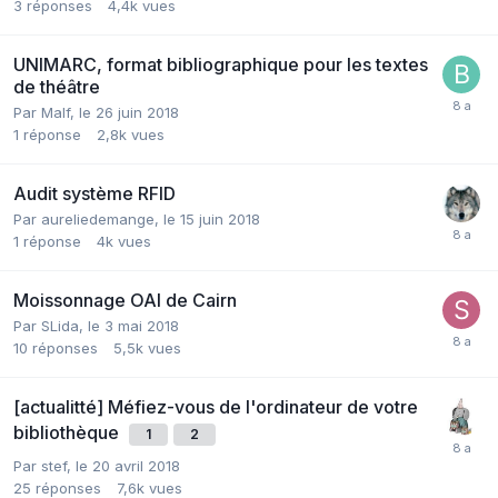
3
réponses
4,4k
vues
UNIMARC, format bibliographique pour les textes
de théâtre
Par Malf,
le 26 juin 2018
1
réponse
2,8k
vues
Audit système RFID
Par aureliedemange,
le 15 juin 2018
1
réponse
4k
vues
Moissonnage OAI de Cairn
Par SLida,
le 3 mai 2018
10
réponses
5,5k
vues
[actualitté] Méfiez-vous de l'ordinateur de votre
bibliothèque
1
2
Par stef,
le 20 avril 2018
25
réponses
7,6k
vues