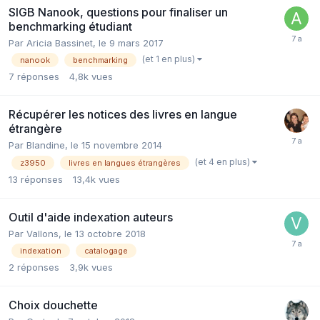
SIGB Nanook, questions pour finaliser un
benchmarking étudiant
Par Aricia Bassinet,
le 9 mars 2017
(et 1 en plus)
nanook
benchmarking
7
réponses
4,8k
vues
Récupérer les notices des livres en langue
étrangère
Par Blandine,
le 15 novembre 2014
(et 4 en plus)
z3950
livres en langues étrangères
13
réponses
13,4k
vues
Outil d'aide indexation auteurs
Par Vallons,
le 13 octobre 2018
indexation
catalogage
2
réponses
3,9k
vues
Choix douchette