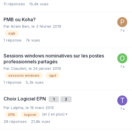
11
réponses
15,4k
vues
PMB ou Koha?
Par Ikram Ben,
le 3 février 2019
sigb
1
réponse
7k
vues
Sessions windows nominatives sur les postes
professionnels partagés
Par ClaudeV,
le 24 janvier 2019
sessions windows
rgpd
1
réponse
5,3k
vues
Choix Logiciel EPN
1
2
Par Lalpha,
le 16 mars 2015
(et 2 en plus)
EPN
logiciel
28
réponses
21,8k
vues