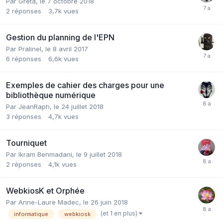
Par Greta,
le 7 octobre 2018
2
réponses
3,7k
vues
Gestion du planning de l'EPN
Par Pralinel,
le 8 avril 2017
6
réponses
6,6k
vues
Exemples de cahier des charges pour une
bibliothèque numérique
Par JeanRaph,
le 24 juillet 2018
3
réponses
4,7k
vues
Tourniquet
Par Ikram Benmadani,
le 9 juillet 2018
2
réponses
4,1k
vues
WebkiosK et Orphée
Par Anne-Laure Madec,
le 26 juin 2018
(et 1 en plus)
informatique
webkiosk