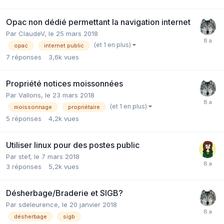
Opac non dédié permettant la navigation internet
Par ClaudeV,
le 25 mars 2018
(et 1 en plus)
opac
internet public
7
réponses
3,6k
vues
Propriété notices moissonnées
Par Vallons,
le 23 mars 2018
(et 1 en plus)
moissonnage
propriétaire
5
réponses
4,2k
vues
Utiliser linux pour des postes public
Par stef,
le 7 mars 2018
3
réponses
5,2k
vues
Désherbage/Braderie et SIGB?
Par sdeleurence,
le 20 janvier 2018
désherbage
sigb