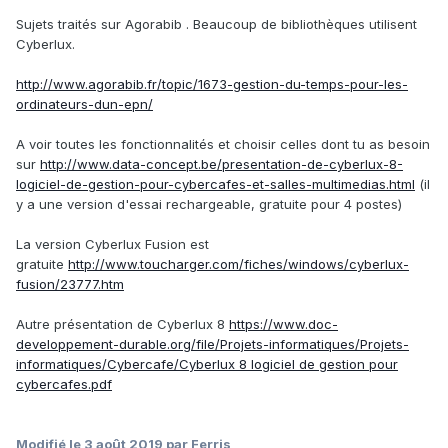
Sujets traités sur Agorabib . Beaucoup de bibliothèques utilisent
Cyberlux.
http://www.agorabib.fr/topic/1673-gestion-du-temps-pour-les-
ordinateurs-dun-epn/
A voir toutes les fonctionnalités et choisir celles dont tu as besoin
sur
http://www.data-concept.be/presentation-de-cyberlux-8-
logiciel-de-gestion-pour-cybercafes-et-salles-multimedias.html
(il
y a une version d'essai rechargeable, gratuite pour 4 postes)
La version Cyberlux Fusion est
gratuite
http://www.toucharger.com/fiches/windows/cyberlux-
fusion/23777.htm
Autre présentation de Cyberlux 8
https://www.doc-
developpement-durable.org/file/Projets-informatiques/Projets-
informatiques/Cybercafe/Cyberlux 8 logiciel de gestion pour
cybercafes.pdf
Modifié
le 3 août 2019
par Ferris