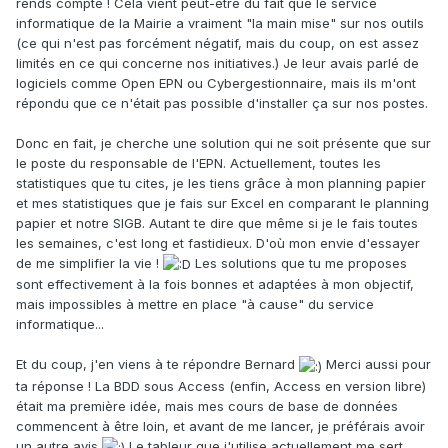
rends compte ! Cela vient peut-être du fait que le service
informatique de la Mairie a vraiment "la main mise" sur nos outils
(ce qui n'est pas forcément négatif, mais du coup, on est assez
limités en ce qui concerne nos initiatives.) Je leur avais parlé de
logiciels comme Open EPN ou Cybergestionnaire, mais ils m'ont
répondu que ce n'était pas possible d'installer ça sur nos postes.
Donc en fait, je cherche une solution qui ne soit présente que sur
le poste du responsable de l'EPN. Actuellement, toutes les
statistiques que tu cites, je les tiens grâce à mon planning papier
et mes statistiques que je fais sur Excel en comparant le planning
papier et notre SIGB. Autant te dire que même si je le fais toutes
les semaines, c'est long et fastidieux. D'où mon envie d'essayer
de me simplifier la vie !
Les solutions que tu me proposes
sont effectivement à la fois bonnes et adaptées à mon objectif,
mais impossibles à mettre en place "à cause" du service
informatique...
Et du coup, j'en viens à te répondre Bernard
Merci aussi pour
ta réponse ! La BDD sous Access (enfin, Access en version libre)
était ma première idée, mais mes cours de base de données
commencent à être loin, et avant de me lancer, je préférais avoir
un autre avis
Le tableur que j'utilise actuellement me sert