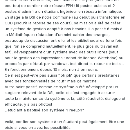
peu fou) de confier notre réseau EPN (16 postes publics et 2
postes d'admin) à un étudiant Ingénieur en réseau informatique.
En stage à la DSI de notre commune (au début puis transformé en
CDD jusqu'à la reprise de ses cours), sa mission a été de créer
un système de gestion adapté à nos besoins. Il a passé 6 mois à
la Médiathèque : rédaction d'un mini-cahier des charges,
beaucoup de discussion entre lui et les bibliothécaires (une fois
que l'on se comprend mutuellement, le plus gros du travail est
fait), développement d'un système avec des outils libres (sauf
pour la gestion des impressions : achat de licence Watchdoc) ou
proposés par défault par windows, test direct et retour de tests....
En fonctionnement depuis 10 mois, rien à en redire.
Ce n'est peut-être pas aussi "joli joli" que certains prestataires
avec des fonctionnalités de "ouf" mais ça marche!
Autre point positif, comme ce système a été développé par un
stagiaire relevant de la DSI, celle-ci s'est engagée à assurer
toute la maintenance du système et là, côté réactivité, dialogue et
efficacité, y a pas photos!
L'étudiant a baptisé son système "FreeEpn".
Voilà, confier son système à un étudiant peut également être une
piste si vous en avez les possibilités.