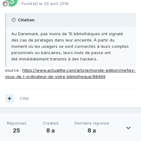
Posté(e)
le 20 avril 2018
Citation
Au Danemark, pas moins de 15 bibliothèques ont signalé
des cas de piratages dans leur enceinte. À partir du
moment où les usagers se sont connectés à leurs comptes
personnels ou bancaires, leurs mots de passe ont
été immédiatement transmis à des hackers.
source :
https://www.actualitte.com/article/monde-edition/mefiez-
vous-de-l-ordinateur-de-votre-bibliotheque/88469
Citer
Réponses
Created
Dernière réponse
25
8 a
8 a