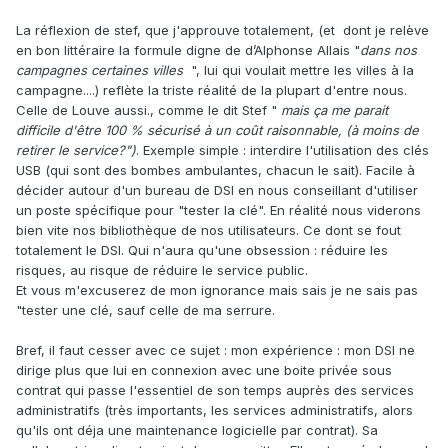
La réflexion de stef, que j'approuve totalement, (et dont je relève
en bon littéraire la formule digne de d’Alphonse Allais "
dans nos
campagnes certaines villes
", lui qui voulait mettre les villes à la
campagne....) reflète la triste réalité de la plupart d'entre nous.
Celle de Louve aussi., comme le dit Stef "
mais ça me parait
difficile d'être 100 % sécurisé à un coût raisonnable, (à moins de
retirer le service?")
. Exemple simple : interdire l'utilisation des clés
USB (qui sont des bombes ambulantes, chacun le sait). Facile à
décider autour d'un bureau de DSI en nous conseillant d'utiliser
un poste spécifique pour "tester la clé". En réalité nous viderons
bien vite nos bibliothèque de nos utilisateurs. Ce dont se fout
totalement le DSI. Qui n'aura qu'une obsession : réduire les
risques, au risque de réduire le service public.
Et vous m'excuserez de mon ignorance mais sais je ne sais pas
"tester une clé, sauf celle de ma serrure.
Bref, il faut cesser avec ce sujet : mon expérience : mon DSI ne
dirige plus que lui en connexion avec une boite privée sous
contrat qui passe l'essentiel de son temps auprès des services
administratifs (très importants, les services administratifs, alors
qu'ils ont déja une maintenance logicielle par contrat). Sa