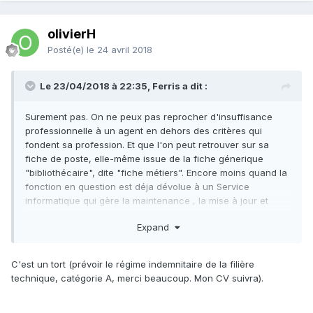
olivierH
Posté(e)
le 24 avril 2018
Le 23/04/2018 à 22:35, Ferris a dit :
Surement pas. On ne peux pas reprocher d'insuffisance
professionnelle à un agent en dehors des critères qui
fondent sa profession. Et que l'on peut retrouver sur sa
fiche de poste, elle-même issue de la fiche génerique
"bibliothécaire", dite "fiche métiers". Encore moins quand la
fonction en question est déja dévolue à un Service
informatique qui gère la maintenance , la mise à jour et
d'une façon generale la conformité des postes offerts au
Expand
public, tous services confondus (écoles etc...). Que je
sache il n'existe pas encore de "bibliothécaire-
informaticien" dans la filière culturelle.
C'est un tort (prévoir le régime indemnitaire de la filière
technique, catégorie A, merci beaucoup. Mon CV suivra).