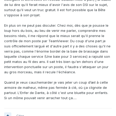
de lui dire qu'il ferait mieux d'avoir l'avis de son DSI sur le sujet,
surtout qu'il veut un truc gratuit. Il est fort possible que la Bête
s'oppose à son projet.
En plus on ne peut pas discuter. Chez moi, dès que je pousse le
loup hors du bois, au lieu de venir me parler, comprendre mes
besoins réels, il me répond que le mieux serait qu'il prenne le
contrôle de mon poste par TeamViewer. Du coup d'une part je
suis officiellement largué et d'autre part il y a des choses qu'il ne
verra pas, comme l'énorme bordel de la baie de brassage dans
laquelle chaque service (Une baie pour 3 services) a rajouté son
petit matos au fil des ans. Il sait très bien qu'en dehors d'une
intervention ponctuelle sur un poste, il faudra s'attaquer un jour
au gros morceau, mais il recule l'échéance.
Quand je veux cauchemarder je vais jeter un coup d’œil à cette
armoire de malheur, même pas fermée à clé, où ça clignote de
partout. L'Enfer de Dante, à côté c'est une bluette pour enfants.
Si un môme pouvait venir arracher tout ça.....
Citer