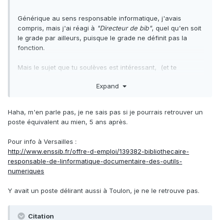
Générique au sens responsable informatique, j'avais
compris, mais j'ai réagi à
"Directeur de bib"
, quel qu'en soit
le grade par ailleurs, puisque le grade ne définit pas la
fonction.
Mais le sujet que tu soulèves est intéressant, (et te
concerne au premier chef) car certains profils de poste
Expand
peuvent donner froid dans le dos tant les exigences en
capacités informatiques sont élevées.
Haha, m'en parle pas, je ne sais pas si je pourrais retrouver un
poste équivalent au mien, 5 ans après.
Pour info à Versailles :
http://www.enssib.fr/offre-d-emploi/139382-bibliothecaire-
responsable-de-linformatique-documentaire-des-outils-
numeriques
Y avait un poste délirant aussi à Toulon, je ne le retrouve pas.
Citation