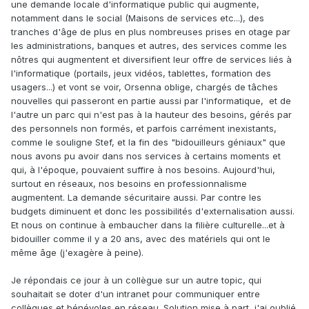
une demande locale d'informatique public qui augmente,
notamment dans le social (Maisons de services etc...), des
tranches d'âge de plus en plus nombreuses prises en otage par
les administrations, banques et autres, des services comme les
nôtres qui augmentent et diversifient leur offre de services liés à
l'informatique (portails, jeux vidéos, tablettes, formation des
usagers...) et vont se voir, Orsenna oblige, chargés de tâches
nouvelles qui passeront en partie aussi par l'informatique, et de
l'autre un parc qui n'est pas à la hauteur des besoins, gérés par
des personnels non formés, et parfois carrément inexistants,
comme le souligne Stef, et la fin des "bidouilleurs géniaux" que
nous avons pu avoir dans nos services à certains moments et
qui, à l'époque, pouvaient suffire à nos besoins. Aujourd'hui,
surtout en réseaux, nos besoins en professionnalisme
augmentent. La demande sécuritaire aussi. Par contre les
budgets diminuent et donc les possibilités d'externalisation aussi.
Et nous on continue à embaucher dans la filière culturelle...et à
bidouiller comme il y a 20 ans, avec des matériels qui ont le
même âge (j'exagère à peine).
Je répondais ce jour à un collègue sur un autre topic, qui
souhaitait se doter d'un intranet pour communiquer entre
collègues et bénévoles en réseau. Solution mise à part, j'ai oublié