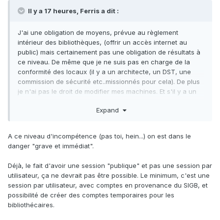
Il y a 17 heures, Ferris a dit :
J'ai une obligation de moyens, prévue au règlement
intérieur des bibliothèques, (offrir un accès internet au
public) mais certainement pas une obligation de résultats à
ce niveau. De même que je ne suis pas en charge de la
conformité des locaux (il y a un architecte, un DST, une
commission de sécurité etc..missionnés pour cela). De plus
je n'ai pas le droit de modifier mes machines. Et s'il y a un
Keylogger, ou un mouchard quelconque d'installé, c'est au
Expand
DSI de le voir et d'agir en conséquence.
En gros si je ne fais jamais d'exercice d'évacuation ou
d'incendie, mais qu'il n'y a pas d'escalier de secours ni
A ce niveau d'incompétence (pas toi, hein...) on est dans le
d'extincteurs ou d'alarme, ma responsabilité n'est pas
danger "grave et immédiat".
engagée. A condition toutefois, en tant que responsable
d'ERP, que j'aie informé de ces manquements les services
Déjà, le fait d'avoir une session "publique" et pas une session par
responsables.
utilisateur, ça ne devrait pas être possible. Le minimum, c'est une
Et cela fait des mois que j'informe le DSI que ses antivirus
session par utilisateur, avec comptes en provenance du SIGB, et
sont des passoires, jamais mis à jour, et ils ne sont de
possibilité de créer des comptes temporaires pour les
toutes façon accessibles et paramétrables qu'a partir de sa
bibliothécaires.
session sécurisée, à laquelle je n'ai pas accès. Tout ce que
je peux faire c'est installer sur ma session, ou sur la