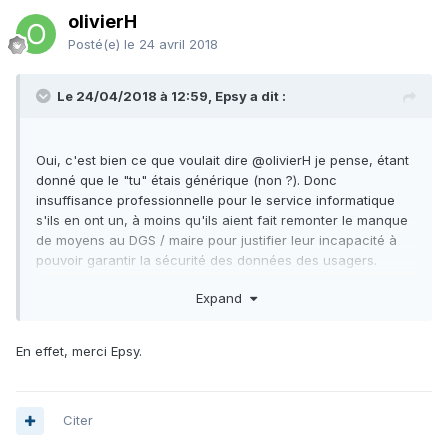
olivierH
Posté(e)
le 24 avril 2018
Le 24/04/2018 à 12:59, Epsy a dit :
Oui, c'est bien ce que voulait dire
@olivierH
je pense, étant
donné que le "tu" étais générique (non ?). Donc
insuffisance professionnelle pour le service informatique
s'ils en ont un, à moins qu'ils aient fait remonter le manque
de moyens au DGS / maire pour justifier leur incapacité à
pouvoir garantir la sécurité des données des usagers.
Après, une insuffisance professionnelle pour le maire, ça
Expand
existe
? Parce qu'on peut remonter loin comme ça, le
maire peut se retourner contre l'Etat qui a baissé les
dotations par exemple
En effet, merci Epsy.
Epsy.
Citer