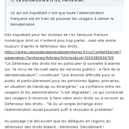
Le 20/04/2018 à 17:22, Ferris a dit :
ce qui est inquiétant c'est que toute l'administration
française est en train de pousser les usagers à utiliser le
dématérialisé
très inquiétant pour les victimes de l'ex fameuse fracture
numérique dont on n'entend plus trop parler... mais elle existe
toujours d'après le défenseur des droits :
https://www.caissedesdepotsdesterritoires.fr/cs/ContentServer?
pagename=Territoires/Articles/Articles&cid=1250280934705
"Le Défenseur des droits tire en particulier la sonnette d'alarme
sur "le recul de l’accueil dans les services publics à l’ère de la
dématérialisation", constituant "une énorme difficulté pour le
public et particulièrement pour les personnes âgées, précaires,
en situation de handicap ou étrangères". La confiance entre les
usagers et les administrations "s'est dégradée", ce qui conduirait
des usagers à renoncer à faire valoir leurs droits ou à recourir au
Défenseur des droits - "là où un simple échange avec
l’administration aurait pourtant suffi à résoudre le problème".
Au passage j'ai découvert que les délégués en régions du
défenseur des droits étaient... bénévoles. Décidément !