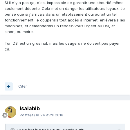
Si il n'y a pas ça, c'est impossible de garantir une sécurité même
session publique, des versions "free", chargées sur
seulement décente. Cela met en danger les utilisateurs loyaux. Je
internet, et dont la durée de vie est aussi faible que la
pense que si j'arrivais dans un établissement qui aurait un tel
fiabilité.
fonctionnement, je couperais tout accès à Internet, enlèverais les
machines, et demanderais un rendez-vous urgent au DSI, et
sinon, au maire.
Ton DSI est un gros nul, mais les usagers ne doivent pas payer
ça.
Citer
Isalabib
Posté(e)
le 24 avril 2018