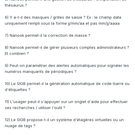
thésaurus ?
6) Y a-t-il des masques / grilles de saisie ? Ex : le champ date
uniquement rempli sous la forme jj/mm/aa et pas mm/jj/aaaa
7) Nanook permet-il la correction de masse ?
8) Nanook permet-il de gérer plusieurs comptes administrateurs ?
Et combien ?
9) Peut-on paramétrer des alertes automatiques pour signaler les
numéros manquants de périodiques ?
10) Le SIGB permet-il la génération automatique de code-barre ou
d'étiquettes ?
11) L'usager peut-il s'appuyer sur un onglet d'aide pour effectuer
ses recherches / utiliser l'outil ?
12) Le SIGB propose-t-il un système d'étagères virtuelles ou un
nuage de tags ?