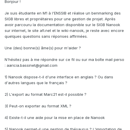
Bonjour !
Je suis étudiante en M1 à l'ENSSIB et réalise un benmarking des
SIGB libres et propriétaires pour une gestion de projet. Après
avoir parcouru la documentation disponible sur le SIGB Nanook
sur internet, le site afi.net et le wiki-nanook, je reste avec encore
quelques questions sans réponses affirmées.
Une (des) bonne(s) âme(s) pour m'aider ?
N'hésitez pas à me répondre sur ce fil ou sur ma boîte mail perso
: aaricia.bassinet@gmail.com
1) Nanook dispose-t-il d'une interface en anglais ? Ou dans
d'autres langues que le français ?
2) L'export au format Marc21 est-il possible ?
3) Peut-on exporter au format XML ?
4) Existe-t-il une aide pour la mise en place de Nanook
5) Nanook permet-il une gestion de thésaurus ? L'importation de