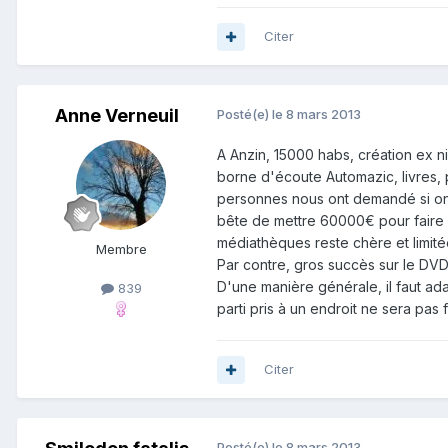
Citer
Anne Verneuil
Posté(e)
le 8 mars 2013
A Anzin, 15000 habs, création ex ni
borne d'écoute Automazic, livres, p
personnes nous ont demandé si on 
bête de mettre 60000€ pour faire u
médiathèques reste chère et limitée,
Membre
Par contre, gros succès sur le DV
D'une manière générale, il faut ad
839
parti pris à un endroit ne sera pas f
Citer
Posté(e)
le 8 mars 2013