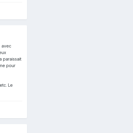
s avec
deux
 paraissait
gne pour
etc. Le