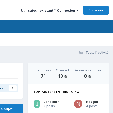
S’inscrire
Utilisateur existant ? Connexion
Toute l'activité
Réponses
Created
Dernière réponse
71
13 a
8 a
és
1
TOP POSTERS IN THIS TOPIC
Jonathan Garry
Nazgul
7 posts
4 posts
e sujet