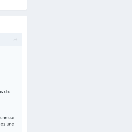
s dix
jeunesse
viez une