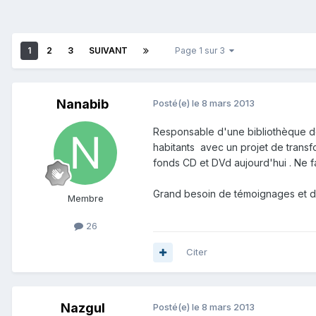
1
2
3
SUIVANT
Page 1 sur 3
Nanabib
Posté(e)
le 8 mars 2013
Responsable d'une bibliothèque d
habitants avec un projet de transf
fonds CD et DVd aujourd'hui . Ne 
Grand besoin de témoignages et de
Membre
26
Citer
Nazgul
Posté(e)
le 8 mars 2013