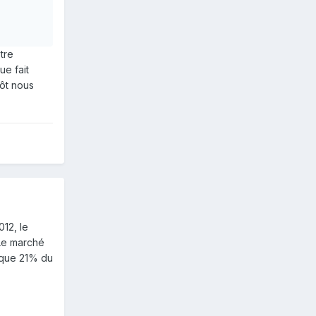
tre
ue fait
tôt nous
012, le
 Le marché
 que 21% du