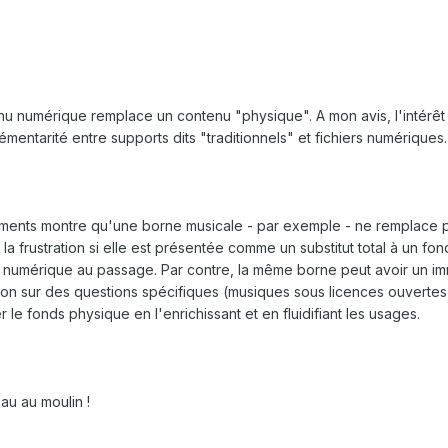
nu numérique remplace un contenu "physique". A mon avis, l'intérêt
émentarité entre supports dits "traditionnels" et fichiers numériques.
ements montre qu'une borne musicale - par exemple - ne remplace 
a frustration si elle est présentée comme un substitut total à un fon
 numérique au passage. Par contre, la même borne peut avoir un i
iation sur des questions spécifiques (musiques sous licences ouvertes
 le fonds physique en l'enrichissant et en fluidifiant les usages.
au au moulin !