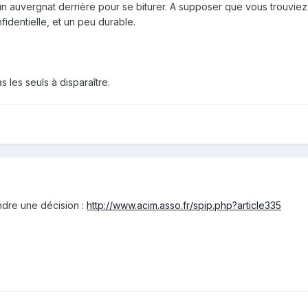
n auvergnat derrière pour se biturer. A supposer que vous trouviez
identielle, et un peu durable.
 les seuls à disparaître.
endre une décision :
http://www.acim.asso.fr/spip.php?article335