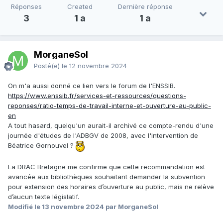
Réponses
Created
Dernière réponse
3
1 a
1 a
MorganeSol
Posté(e)
le 12 novembre 2024
On m'a aussi donné ce lien vers le forum de l'ENSSIB.
https://www.enssib.fr/services-et-ressources/questions-
reponses/ratio-temps-de-travail-interne-et-ouverture-au-public-
en
A tout hasard, quelqu'un aurait-il archivé ce compte-rendu d'une
journée d'études de l'ADBGV de 2008, avec l'intervention de
Béatrice Gornouvel ?
La DRAC Bretagne me confirme que cette recommandation est
avancée aux bibliothèques souhaitant demander la subvention
pour extension des horaires d’ouverture au public, mais ne relève
d’aucun texte législatif.
Modifié
le 13 novembre 2024
par MorganeSol