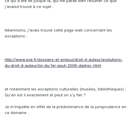
ce qui a été dit jusque là, qui me parait bien résumer ce que
j'avaisd trouvé à ce sujet .
Néanmoins, j'avais trouvé cette page web concernant les
exceptions :
http://www.sne.fr/dossiers-et-enjeux/droit-d-auteur/evolutions-
du-droit-d-auteur/loi-du-1er-aout-2006-dadvsi-.html
et notamment les exceptions culturelles (musées, bibliothèques) ;
Qu'en est il exactement et peut on s'y fier ?
Je m'inquiète en effet de la prédominance de la jurisprudence en
ce domaine .