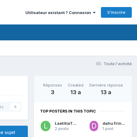
S’inscrire
Utilisateur existant ? Connexion
Toute l'activité
Réponses
Created
Dernière réponse
3
13 a
13 a
és
0
TOP POSTERS IN THIS TOPIC
LaetitiaTita
dahu fringant
2 posts
1 post
e sujet