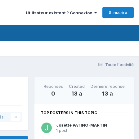
S’inscrire
Utilisateur existant ? Connexion
Toute l'activité
Réponses
Created
Dernière réponse
0
13 a
13 a
TOP POSTERS IN THIS TOPIC
és
0
Josette PATINO-MARTIN
1 post