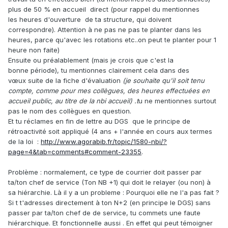
plus de 50 % en accueil direct (pour rappel du mentionnes
les heures d'ouverture de ta structure, qui doivent
correspondre). Attention à ne pas ne pas te planter dans les
heures, parce qu'avec les rotations etc..on peut te planter pour 1
heure non faite)
Ensuite ou préalablement (mais je crois que c'est la
bonne période), tu mentionnes clairement cela dans des
vœux suite de la fiche d'évaluation
(je souhaite qu'il soit tenu
compte, comme pour mes collègues, des heures effectuées en
accueil public, au titre de la nbi accueil) .t
u ne mentionnes surtout
pas le nom des collègues en question.
Et tu réclames en fin de lettre au DGS que le principe de
rétroactivité soit appliqué (4 ans + l'année en cours aux termes
de la loi :
http://www.agorabib.fr/topic/1580-nbi/?
page=4&tab=comments#comment-23355
.
Problème : normalement, ce type de courrier doit passer par
ta/ton chef de service (Ton NB +1) qui doit le relayer (ou non) à
sa hiérarchie. Là il y a un probleme : Pourquoi elle ne l'a pas fait ?
Si t t'adresses directement à ton N+2 (en principe le DGS) sans
passer par ta/ton chef de de service, tu commets une faute
hiérarchique. Et fonctionnelle aussi . En effet qui peut témoigner