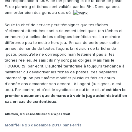
est responsable à 100% de ton planning et de ta fiche de poste.
Et ce planning et fiches sont validés par les RH . Donc ça peut
emmerder bien des gens au cas où...
Seule ta chef de service peut témoigner que tes tâches
réellement effectuées sont strictement identiques (en tâches et
en heures) à celles de tes collègues bénéficiaires. La moindre
différence peu te mettre hors jeu. En cas de perte pour cette
année, demande de toutes façons la révision de ta fiche de
poste, puisqu’elle ne correspond manifestement pas à tes
tâches réelles. Je sais : ils n'y sont pas obligés. Mais fais le
TOUJOURS par ecrit. L'autorité territoriale à toujours tendance à
minimiser ou devaloriser les fiches de postes, ces papelards
internes" qu'on peut même modifier plusieurs fois en cours
d'année ans demander son accord à l'agent (tu signes, c'est
tout). Par contre, et c'est le syndicaliste qui te le dit,
c'est bien le
premier document que demande à voir le juge administratif en
cas en cas de contentieux.
Attention, si tu es non titulaire tu n' a pas droit.
Modifié
le 26 décembre 2017
par Ferris