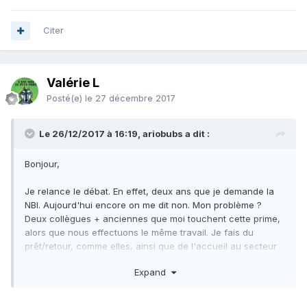
Citer
Valérie L
Posté(e)
le 27 décembre 2017
Le 26/12/2017 à 16:19, ariobubs a dit :
Bonjour,
Je relance le débat. En effet, deux ans que je demande la
NBI. Aujourd'hui encore on me dit non. Mon problème ?
Deux collègues + anciennes que moi touchent cette prime,
alors que nous effectuons le même travail. Je fais du
prêt/retour, comme elles, ainsi que de l'accueil au secteur
jeunesse, téléphone, email etc...
Expand
J'ai pris RDV avec la personne qui me dit non, elle a dit à
ma chef qu'il arrive dans une même structure que tous les
employés ne touchent pas la prime.