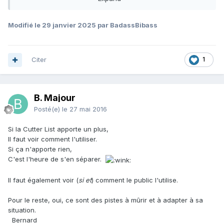
Modifié
le 29 janvier 2025
par BadassBibass
Citation
Le 20/05/2016 à 09:51, B. Majour a dit :
Citer
1
Parce qu'il y aura un ordre.
Parce qu'il y aura des portes d'entrées sur la
B. Majour
collection.
Posté(e)
le 27 mai 2016
Et la clef pour l'ouvrir.
Si la Cutter List apporte un plus,
Expand
Il faut voir comment l'utiliser.
Si ça n'apporte rien,
C'est l'heure de s'en séparer.
Il faut également voir (
si et
) comment le public l'utilise.
Pour le reste, oui, ce sont des pistes à mûrir et à adapter à sa
situation.
Bernard