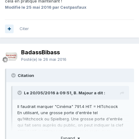
cela en pratique maintenant !
Modifié
le 25 mai 2016
par Cestpasfaux
Citer
BadassBibass
Posté(e)
le 26 mai 2016
Citation
Le 20/05/2016 à 09:51, B. Majour a dit :
Il faudrait marquer "Cinéma" 791.4 HIT = HITchcock
En utilisant, une grosse porte d'entrée tel
qu'Hitchcock ou Spielberg. Une grosse porte d'entrée
qui fait sens auprès du public, on peut indiquer la clef
"791.4 HIT = HITchcock" qui ouvre le reste de la
collection.
Expand