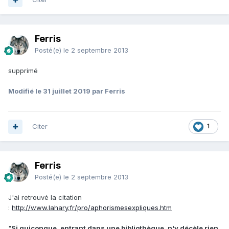
Ferris
Posté(e)
le 2 septembre 2013
supprimé
Modifié
le 31 juillet 2019
par Ferris
Citer
1
Ferris
Posté(e)
le 2 septembre 2013
J'ai retrouvé la citation
:
http://www.lahary.fr/pro/aphorismesexpliques.htm
"
Si quiconque, entrant dans une
bibliothèque, n'y décèle rien