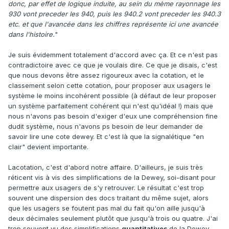
donc, par effet de logique induite, au sein du mème rayonnage les
930 vont preceder les 940, puis les 940.2 vont preceder les 940.3
etc. et que l'avancée dans les chiffres représente ici une avancée
dans l'histoire.
"
Je suis évidemment totalement d'accord avec ça. Et ce n'est pas
contradictoire avec ce que je voulais dire. Ce que je disais, c'est
que nous devons être assez rigoureux avec la cotation, et le
classement selon cette cotation, pour proposer aux usagers le
système le moins incohérent possible (à défaut de leur proposer
un système parfaitement cohérent qui n'est qu'idéal !) mais que
nous n'avons pas besoin d'exiger d'eux une compréhension fine
dudit système, nous n'avons ps besoin de leur demander de
savoir lire une cote dewey. Et c'est là que la signalétique "en
clair" devient importante.
Lacotation, c'est d'abord notre affaire. D'ailleurs, je suis très
réticent vis à vis des simplifications de la Dewey, soi-disant pour
permettre aux usagers de s'y retrouver. Le résultat c'est trop
souvent une dispersion des docs traitant du même sujet, alors
que les usagers se foutent pas mal du fait qu'on aille jusqu'à
deux décimales seulement plutôt que jusqu'à trois ou quatre. J'ai
trop souvent vu des simplifications
quantitatives
de la Dewey,