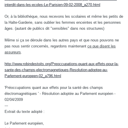
interdit-dans-les-ecoles-Le-Parisien-09-02-2008_a270.html
Or, à la bibliothèque, nous recevons les scolaires et même les petits de
la Halte-Garderie, sans oublier les femmes enceintes et les personnes
âges. (autant de publics dit "sensibles" dans nos structures)
Même si ça se déroule dans les autres pays et que nous pouvons ne
pas nous sentir concernés, regardons maintenant
ce que disent les
assureurs
.
http://www.robindestoits.org/Preoccupations-quant-aux-effets-pour-la-
sante-des-champs-electromagnetiques-Resolution-adoptee-au-
Parlement-europeen-02_a796.html
'Préoccupations quant aux effets pour la santé des champs
électromagnétiques ' - Résolution adoptée au Parlement européen -
02/04/2009
---
Extrait du texte adopté :
Le Parlement européen,