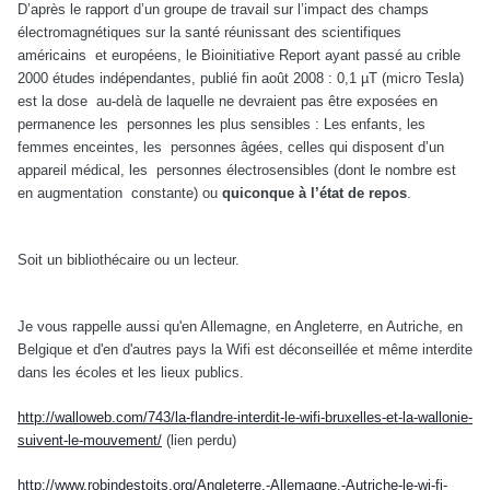
D’après le rapport d’un groupe de travail sur l’impact des champs
électromagnétiques sur la santé réunissant des scientifiques
américains
et européens, le Bioinitiative Report ayant passé au crible
2000 études indépendantes, publié fin août 2008 : 0,1 µT (micro Tesla)
est la dose
au-delà de laquelle ne devraient pas être exposées en
permanence les
personnes les plus sensibles : Les enfants, les
femmes enceintes, les
personnes âgées, celles qui disposent d’un
appareil médical, les
personnes électrosensibles (dont le nombre est
en augmentation
constante) ou
quiconque à l’état de repos
.
Soit un bibliothécaire ou un lecteur.
Je vous rappelle aussi qu'en Allemagne, en Angleterre, en Autriche, en
Belgique et d'en d'autres pays la Wifi est déconseillée et même interdite
dans les écoles et les lieux publics.
http://walloweb.com/743/la-flandre-interdit-le-wifi-bruxelles-et-la-wallonie-
suivent-le-mouvement/
(lien perdu)
http://www.robindestoits.org/Angleterre,-Allemagne,-Autriche-le-wi-fi-