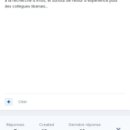
à la recherche d'infos, et surtout de retour d'expérience pour
des collègues libanais...
Citer
Réponses
Created
Dernière réponse