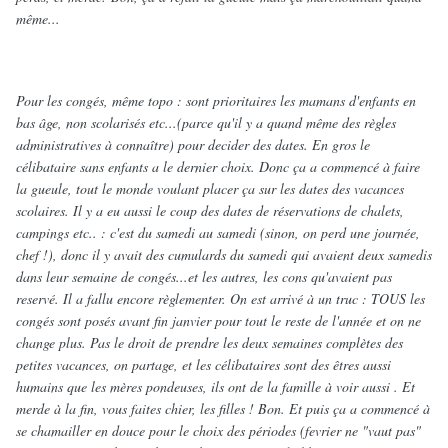
même...
Pour les congés, même topo : sont prioritaires les mamans d'enfants en
bas âge, non scolarisés etc...(parce qu'il y a quand même des règles
administratives à connaître) pour decider des dates. En gros le
célibataire sans enfants a le dernier choix. Donc ça a commencé à faire
la gueule, tout le monde voulant placer ça sur les dates des vacances
scolaires. Il y a eu aussi le coup des dates de réservations de chalets,
campings etc.. : c'est du samedi au samedi (sinon, on perd une journée,
chef !), donc il y avait des cumulards du samedi qui avaient deux samedis
dans leur semaine de congés...et les autres, les cons qu'avaient pas
reservé. Il a fallu encore règlementer. On est arrivé à un truc : TOUS les
congés sont posés avant fin janvier pour tout le reste de l'année et on ne
change plus. Pas le droit de prendre les deux semaines complètes des
petites vacances, on partage, et les célibataires sont des êtres aussi
humains que les mères pondeuses, ils ont de la famille à voir aussi . Et
merde à la fin, vous faites chier, les filles ! Bon. Et puis ça a commencé à
se chamailler en douce pour le choix des périodes (fevrier ne "vaut pas"