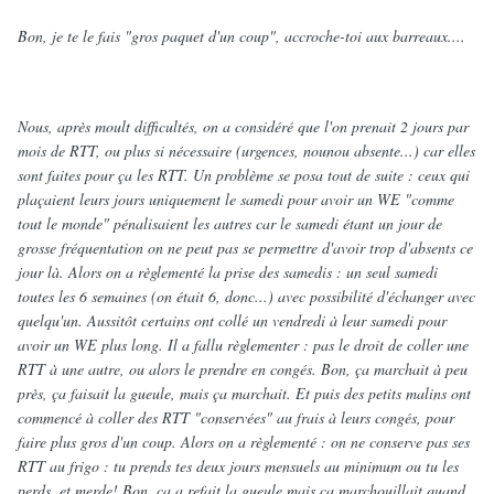
Bon, je te le fais "gros paquet d'un coup", accroche-toi aux barreaux....
Nous, après moult difficultés, on a considéré que l'on prenait 2 jours par
mois de RTT, ou plus si nécessaire (urgences, nounou absente...) car elles
sont faites pour ça les RTT. Un problème se posa tout de suite : ceux qui
plaçaient leurs jours uniquement le samedi pour avoir un WE "comme
tout le monde" pénalisaient les autres car le samedi étant un jour de
grosse fréquentation on ne peut pas se permettre d'avoir trop d'absents ce
jour là. Alors on a règlementé la prise des samedis : un seul samedi
toutes les 6 semaines (on était 6, donc...) avec possibilité d'échanger avec
quelqu'un. Aussitôt certains ont collé un vendredi à leur samedi pour
avoir un WE plus long. Il a fallu règlementer : pas le droit de coller une
RTT à une autre, ou alors le prendre en congés. Bon, ça marchait à peu
près, ça faisait la gueule, mais ça marchait. Et puis des petits malins ont
commencé à coller des RTT "conservées" au frais à leurs congés, pour
faire plus gros d'un coup. Alors on a règlementé : on ne conserve pas ses
RTT au frigo : tu prends tes deux jours mensuels au minimum ou tu les
perds, et merde! Bon, ça a refait la gueule mais ça marchouillait quand