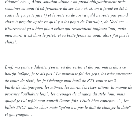
Pâques" etc...).Alors, solution ultime : on prend obligatoirement trois
semaines en aout (d'où fermeture du service : si, si, on a fermé en été à
cause de ça, je te jure !) et le reste va de soi vu qu'il ne reste pas grand
chose à prendre après vu qu'il y a les ponts de Toussaint, de Noel etc....
Bizarrement ça a bien plu à celles qui ressortaient toujours "oui, mais
mon mari, il est dans le privé, et sa boite ferme en aout, alors j'ai pas le
choix".
Bref, ma pauvre Juliette, j'en ai vu des vertes et des pas mures dans ce
bouzin infâme, je te dis pas ! La mauvaise foi des gens, les raisonnements
de cours de récré, les je t'échange mon baril de RTT contre tes 2
barils de chaipasquoi, les mômes, les maris, les réservations, la mamie de
province "qu'habite loin", les crêpages de chignon du style "oui, mais
quand je t'ai refilé mon samedi l'autre fois, t'étais bien contente..." , les
billets SNCF moins chers mais "qu'on n'a pas le doit de changer la date"
et gnagnagna...