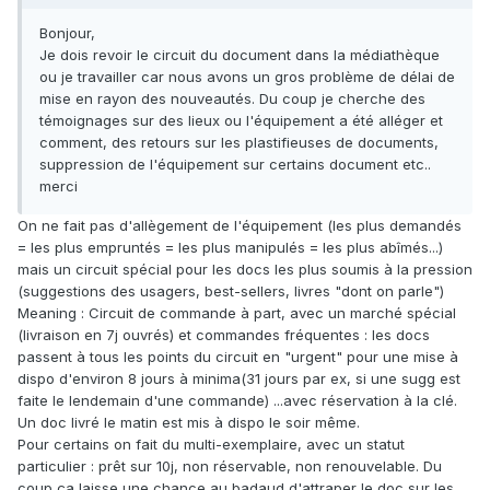
Bonjour,
Je dois revoir le circuit du document dans la médiathèque
ou je travailler car nous avons un gros problème de délai de
mise en rayon des nouveautés. Du coup je cherche des
témoignages sur des lieux ou l'équipement a été alléger et
comment, des retours sur les plastifieuses de documents,
suppression de l'équipement sur certains document etc..
merci
On ne fait pas d'allègement de l'équipement (les plus demandés
= les plus empruntés = les plus manipulés = les plus abîmés...)
mais un circuit spécial pour les docs les plus soumis à la pression
(suggestions des usagers, best-sellers, livres "dont on parle")
Meaning : Circuit de commande à part, avec un marché spécial
(livraison en 7j ouvrés) et commandes fréquentes : les docs
passent à tous les points du circuit en "urgent" pour une mise à
dispo d'environ 8 jours à minima(31 jours par ex, si une sugg est
faite le lendemain d'une commande) ...avec réservation à la clé.
Un doc livré le matin est mis à dispo le soir même.
Pour certains on fait du multi-exemplaire, avec un statut
particulier : prêt sur 10j, non réservable, non renouvelable. Du
coup ça laisse une chance au badaud d'attraper le doc sur les