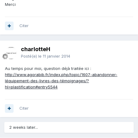
Merci
Citer
charlotteH
Posté(e)
le 11 janvier 2014
Au temps pour moi, question déjà traitée ici :
http://www.agorabib.fr/index.php/topic/1607-abandonner-
léquipement-des-livres-des-témoignages/?
hl=plastification#entry5544
Citer
2 weeks later...