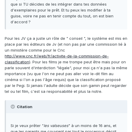
que si TU décides de les intégrer dans tes données
d'exemplaires pour le prêt. Et tu peux les modifier à ta
guise, voire ne pas en tenir compte du tout, on est bien
d'accord ?
Pour les JV ça a juste un rôle de " conseil ", le système est mis en
place par les éditeurs de Jv (et non pas par une commission lié à
un ministère comme pour le Cnc
http://www.cnc.fr/web/fr/activite-de-la-commission-de-
classification
). Pour les films je me trompe peut être mais pour on
parle souvent d'interdiction "légale", pour moi ça n'a pas la même
importance (vu que l'on ne peut pas aller voir le-dit film au
cinéma si l'on a pas l'âge requis) que la classification proposé
par le Pegi. Si jamais l'adulte décide que son gamin peut regarder
tel ou tel film, c'est sa responsabilité et plus la notre.
Citation
Si je veux prêter "
les valseuses
" à un moins de 16 ans, et
que les parents me couvrent par tout le processus décrit