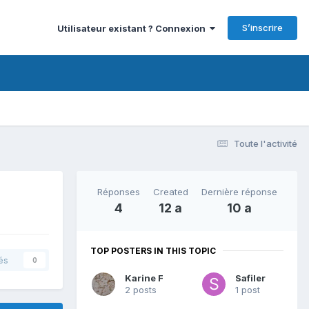
S’inscrire
Utilisateur existant ? Connexion
Toute l'activité
Réponses
Created
Dernière réponse
4
12 a
10 a
TOP POSTERS IN THIS TOPIC
és
0
Karine F
Safiler
2 posts
1 post