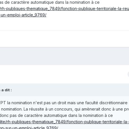
s de caractère automatique dans la nomination à ce
e/rh-publiques-thematique_7849/fonction-publique-territoriale-la-reu
-un-emploi-article_9769/
a dit :
PT la nomination n'est pas un droit mais une faculté discrétionnaire
de nomination. La réussite à un concours, qui amènerait donc à une p
onc pas de caractère automatique dans la nomination à ce
lite/rh-publiques-thematique_7849/fonction-publique-territoriale-la-
on-sur-un-emploi-article_9769/