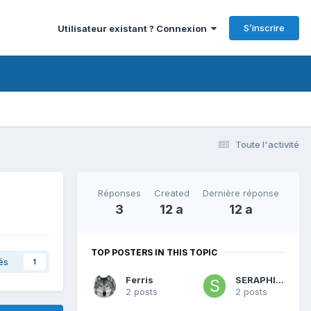
S’inscrire
Utilisateur existant ? Connexion
Toute l'activité
Réponses
Created
Dernière réponse
3
12 a
12 a
TOP POSTERS IN THIS TOPIC
és
1
Ferris
SERAPHINE
2 posts
2 posts