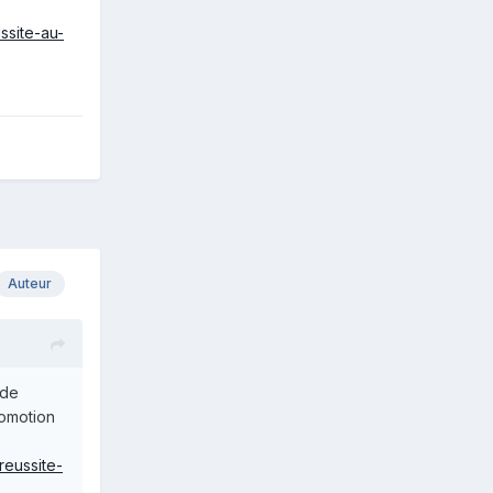
ssite-au-
Auteur
 de
romotion
reussite-