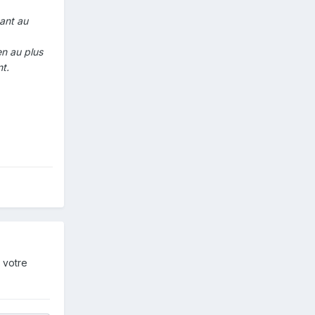
ant au
n au plus
nt.
 votre