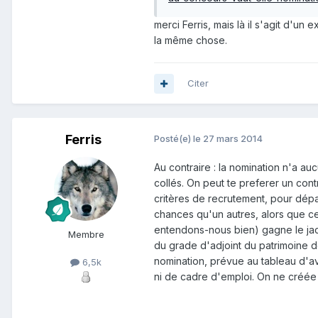
merci Ferris, mais là il s'agit d'u
la même chose.
Citer
Ferris
Posté(e)
le 27 mars 2014
Au contraire : la nomination n'a au
collés. On peut te preferer un cont
critères de recrutement, pour dépa
chances qu'un autres, alors que cel
entendons-nous bien) gagne le jac
Membre
du grade d'adjoint du patrimoine de
nomination, prévue au tableau d'
6,5k
ni de cadre d'emploi. On ne créée