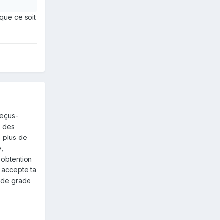
 que ce soit
reçus-
e des
s plus de
e,
 obtention
é accepte ta
 de grade