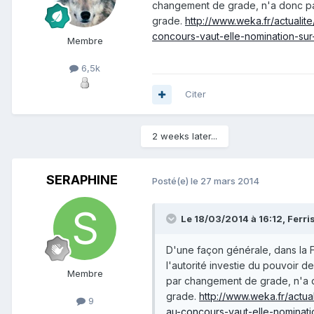
changement de grade, n'a donc pa
grade.
http://www.weka.fr/actualit
concours-vaut-elle-nomination-sur
Membre
6,5k
Citer
2 weeks later...
SERAPHINE
Posté(e)
le 27 mars 2014
Le 18/03/2014 à 16:12, Ferris 
D'une façon générale, dans la F
l'autorité investie du pouvoir 
Membre
par changement de grade, n'a d
grade.
http://www.weka.fr/actua
9
au-concours-vaut-elle-nominati