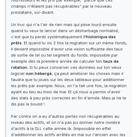
fournisseurs et les prix par exemple, "parce que ces
champs n'étaient pas récupérables" par le nouveau
prestataire, soi-disant.
Un truc qui n'a l'air de rien mais qui pèse lourd ensuite
quand tu veux te lancer dans un désherbage normalisé,
c'est que tu perds systématiquement
l'historique des
prêts
. Et quand tu vis 2 fois la migration sur un mème fonds,
il devient impossible d'avoir une vision suffisante des taux
de sortie de tel ou tel segment du fonds. Impossible par
exemple dès la première année de calculer ton
taux de
rotation
. Si tu peux conserver ces données sur ton vieux
logiciel
non hébergé
, ça peut améliorer les choses mais il
faudra que tu joues sur les deux tableaux pour additionner
les prêts par exemple. Nous, on l'a fait une fois, la migration
ayant eu lieu au mois de mai. Et çà nous a permis d'avoir
des stats à peu près correctes en fin d'année. Mais je ne te
dis pas le boulot !
Par contre on a eu d'autres pertes non récupérables au
niveau des actifs, et on n'a pas pu donner notre nombre
d'actifs à la DLL cette année là. (Impossible en effet
d'additionner les actifs arrêtés en mai sur l'ancien avec les