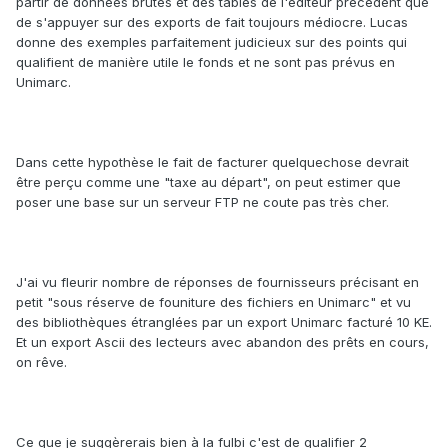
partir de données brutes et des tables de l'éditeur précédent que
de s'appuyer sur des exports de fait toujours médiocre. Lucas
donne des exemples parfaitement judicieux sur des points qui
qualifient de manière utile le fonds et ne sont pas prévus en
Unimarc.
Dans cette hypothèse le fait de facturer quelquechose devrait
être perçu comme une "taxe au départ", on peut estimer que
poser une base sur un serveur FTP ne coute pas très cher.
J'ai vu fleurir nombre de réponses de fournisseurs précisant en
petit "sous réserve de founiture des fichiers en Unimarc" et vu
des bibliothèques étranglées par un export Unimarc facturé 10 KE.
Et un export Ascii des lecteurs avec abandon des prêts en cours,
on rêve.
Ce que je suggèrerais bien à la fulbi c'est de qualifier 2