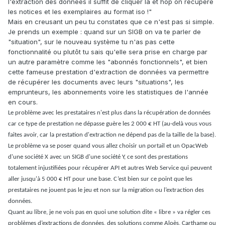
l'extraction des données il suffit de cliquer là et hop on récupère
les notices et les exemplaires au format iso !"
Mais en creusant un peu tu constates que ce n'est pas si simple.
Je prends un exemple : quand sur un SIGB on va te parler de
"situation", sur le nouveau système tu n'as pas cette
fonctionnalité ou plutôt tu sais qu'elle sera prise en charge par
un autre paramètre comme les "abonnés fonctionnels", et bien
cette fameuse prestation d'extraction de données va permettre
de récupérer les documents avec leurs "situations", les
emprunteurs, les abonnements voire les statistiques de l'année
en cours.
Le problème avec les prestataires n'est plus dans la récupération de données
car ce type de prestation ne dépasse guère les 2 000 € HT (au-delà vous vous
faites avoir, car la prestation d'extraction ne dépend pas de la taille de la base).
Le problème va se poser quand vous allez choisir un portail et un OpacWeb
d'une société X avec un SIGB d'une société Y, ce sont des prestations
totalement injustifiées pour récupérer API et autres Web Service qui peuvent
aller jusqu'à 5 000 € HT pour une base. C’est bien sur ce point que les
prestataires ne jouent pas le jeu et non sur la migration ou l’extraction des
données.
Quant au libre, je ne vois pas en quoi une solution dite « libre » va régler ces
problèmes d’extractions de données, des solutions comme Aloès, Carthame ou