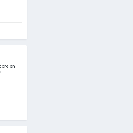
ncore en
!