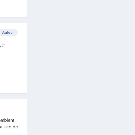
Auteur
s #
semblent
a liste de