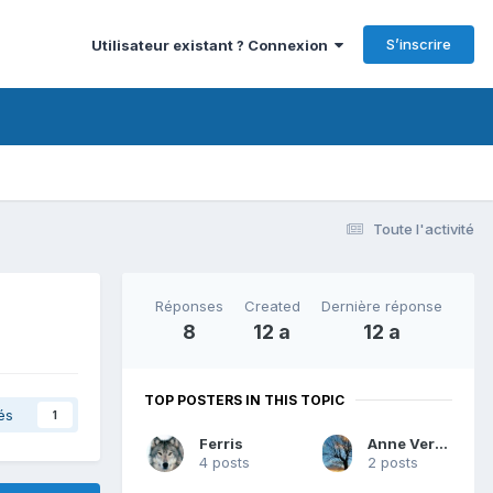
S’inscrire
Utilisateur existant ? Connexion
Toute l'activité
Réponses
Created
Dernière réponse
8
12 a
12 a
TOP POSTERS IN THIS TOPIC
és
1
Ferris
Anne Verneuil
4 posts
2 posts