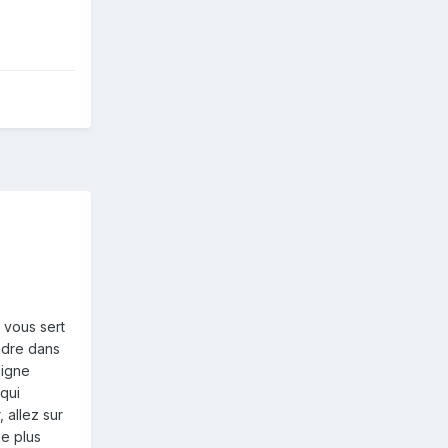
i vous sert
endre dans
ligne
qui
 allez sur
ue plus