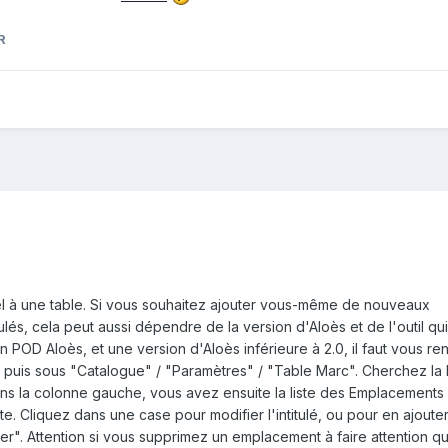
R
l à une table. Si vous souhaitez ajouter vous-même de nouveaux
ulés, cela peut aussi dépendre de la version d'Aloès et de l'outil qu
n POD Aloès, et une version d'Aloès inférieure à 2.0, il faut vous r
, puis sous "Catalogue" / "Paramètres" / "Table Marc". Cherchez la 
s la colonne gauche, vous avez ensuite la liste des Emplacements 
e. Cliquez dans une case pour modifier l'intitulé, ou pour en ajouter,
r". Attention si vous supprimez un emplacement à faire attention q