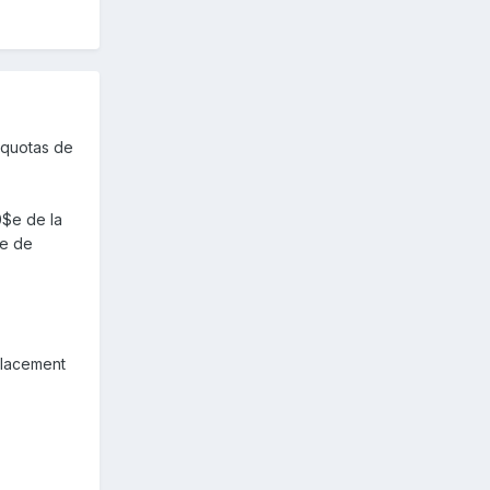
 quotas de
0$e de la
le de
placement