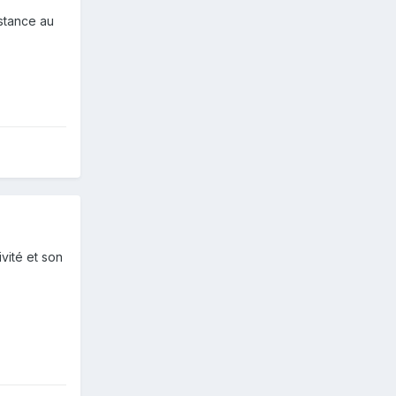
istance au
vité et son