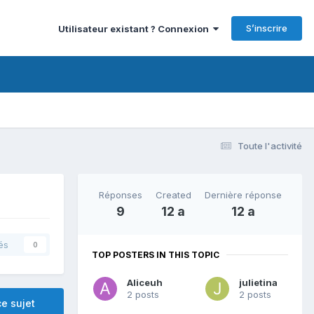
S’inscrire
Utilisateur existant ? Connexion
Toute l'activité
Réponses
Created
Dernière réponse
9
12 a
12 a
és
0
TOP POSTERS IN THIS TOPIC
Aliceuh
julietina
2 posts
2 posts
e sujet