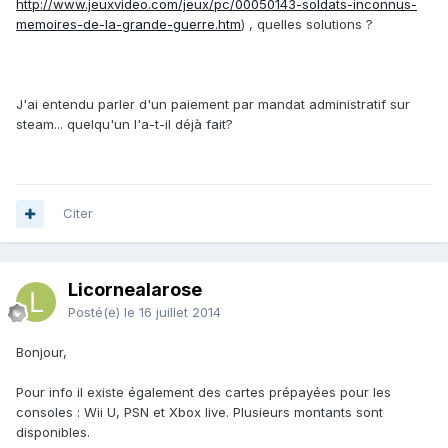
http://www.jeuxvideo.com/jeux/pc/00050143-soldats-inconnus-
memoires-de-la-grande-guerre.htm
) , quelles solutions ?
J'ai entendu parler d'un paiement par mandat administratif sur
steam... quelqu'un l'a-t-il déjà fait?
Citer
Licornealarose
Posté(e)
le 16 juillet 2014
Bonjour,
Pour info il existe également des cartes prépayées pour les
consoles : Wii U, PSN et Xbox live. Plusieurs montants sont
disponibles.