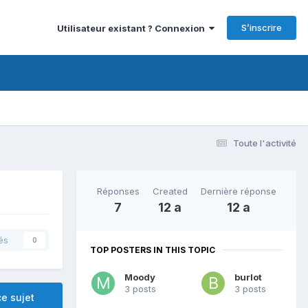
S’inscrire
Utilisateur existant ? Connexion
Toute l'activité
Réponses
Created
Dernière réponse
7
12 a
12 a
és
0
TOP POSTERS IN THIS TOPIC
Moody
burlot
3 posts
3 posts
e sujet