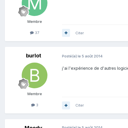
Membre
37
Citer
burlot
Posté(e)
le 5 août 2014
j'ai l'expérience de d'autres logic
Membre
3
Citer
Moody
Posté(e)
le 5 août 2014