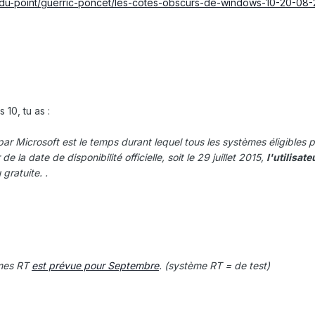
s-du-point/guerric-poncet/les-cotes-obscurs-de-windows-10-20-08-
 10, tu as :
 par Microsoft est le temps durant lequel tous les systèmes éligibles 
de la date de disponibilité officielle, soit le 29 juillet 2015,
l'utilisat
gratuite. .
èmes RT
est prévue pour Septembre
. (système RT = de test)