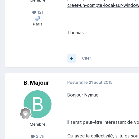
Membre
creer-un-compte-local-sur-windo
121
Paris
Thomas
Citer
B. Majour
Posté(e)
le 21 août 2015
Bonjour Nymue
Il serait peut-être intéressant de v
Membre
Ou avec ta collectivité, si tu es sous
2,7k