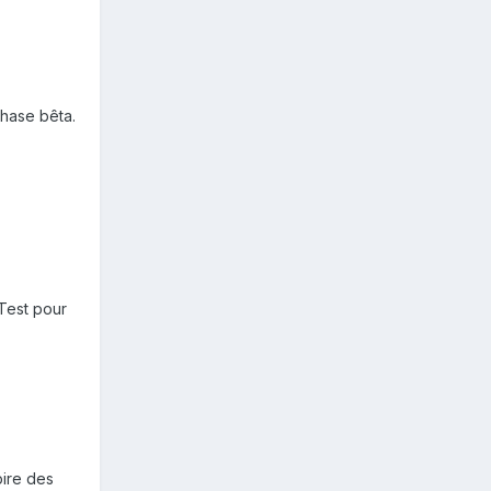
phase bêta.
 Test pour
pire des