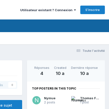
S’inscrire
Utilisateur existant ? Connexion
Toute l'activité
Réponses
Created
Dernière réponse
4
10 a
10 a
és
0
TOP POSTERS IN THIS TOPIC
Nymue
Thomas Fourmeux
2 posts
1 post
e sujet