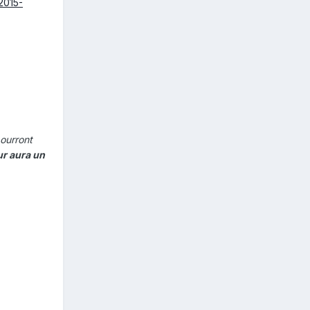
2015-
pourront
eur aura un