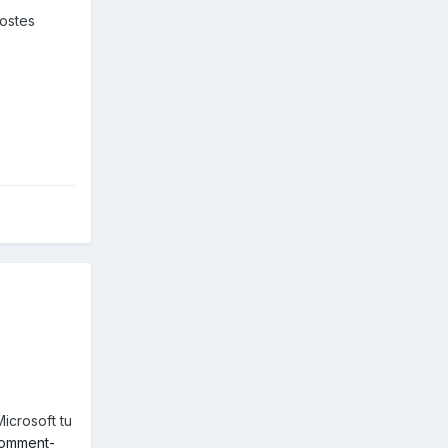
postes
icrosoft tu
comment-