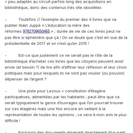
= peu adaptés au circuit parfois long des acquisitions en
bibliothèque, donc des contenus très vite obsolètes
- Toutefois // l’exemple du premier des 4 livres que va
publier Alain Juppé « L’éducation la mère des
réformes
» ; durée de vie de ces livres peut ne
9782709650465
pas être si éphémère que ça ! On se doute que c’est en vue de la
présidentielle de 2017 et on n’est qu’en 2015 !
- Est-ce que justement ce ne serait pas le rôle de la
bibliothèque d’acheter ces livres que les citoyens peuvent avoir
envie (et besoin ?) de lire afin d’affiner leur réflexion et leur choix
politiques mais pour lesquels ils ne vont pas vouloir (ou pouvoir)
dépenser de l’argent ?
- Une piste pour Lezoux = constitution d’étagère
participatives, alimentées par les habitants ; peut-être que ce
serait typiquement le genre d’ouvrages que l’on pourrait trouver
sur ces étagères mais une fois encore en veillant à la
représentation de toutes les opinions ; ce sera à mon avis le plus
difficile !
- Exclusion des documents émanant directement d’un parti