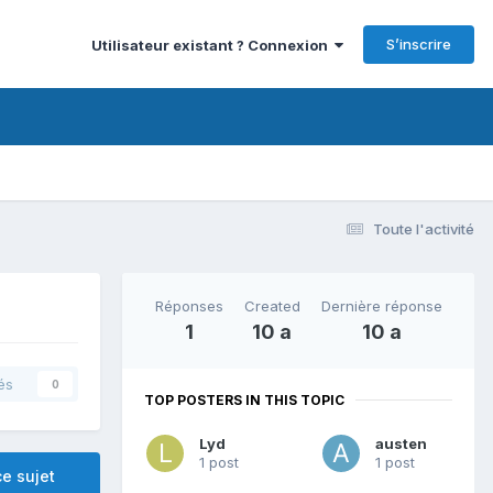
S’inscrire
Utilisateur existant ? Connexion
Toute l'activité
Réponses
Created
Dernière réponse
1
10 a
10 a
és
0
TOP POSTERS IN THIS TOPIC
Lyd
austen
1 post
1 post
e sujet