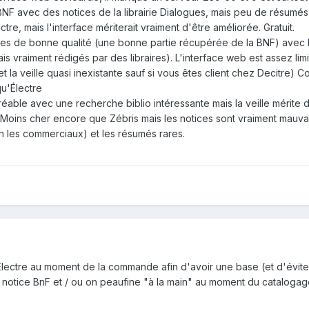
BNF avec des notices de la librairie Dialogues, mais peu de résumés.
ctre, mais l'interface mériterait vraiment d'être améliorée. Gratuit.
ces de bonne qualité (une bonne partie récupérée de la BNF) ave
s vraiment rédigés par des libraires). L'interface web est assez lim
et la veille quasi inexistante sauf si vous êtes client chez Decitre) C
u'Électre
éable avec une recherche biblio intéressante mais la veille mérite d
oins cher encore que Zébris mais les notices sont vraiment mauvai
n les commerciaux) et les résumés rares.
Electre au moment de la commande afin d'avoir une base (et d'évite
la notice BnF et / ou on peaufine "à la main" au moment du catalogag