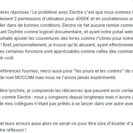
mières réponses ! Le problème avec Electre c'est que nous sommes l
lement 2 permissions d'utilisation pour 4000€ et en souhaiterions 
iller dans de bonnes conditions. Electre ne fait aucune remise comme
isant Orphée comme logiciel documentaire, et ayant notre potail web
haité ajouter les couvertures des livres comme i^cônes pour notr
t ! Bref, personnellement, je trouve qu'ils abusent, ayant effectivem
tes certaines fonctions sont appréciables comme celles des comma
le coût.
références fournies, merci aussi pour "les pours et les contres" de
 de nom MOCCAM mais nous ne l'avons jamais expérimenté.
'être lynchée, je comprends les réticences que peuvent avoir certa
e comme Electre : nous y songeons depuis longtemps mais n'avons j
de mes collègues n'étant pas prêtes à se lancer dans une autre aven
 et leurs erreurs aussi alors ne serait-ce pour être sûre d'écarter d'
re réflexion !