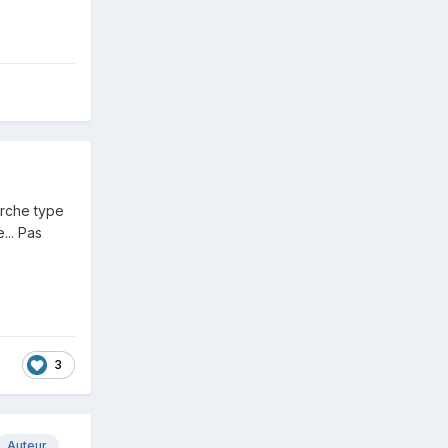
erche type
.. Pas
3
Auteur