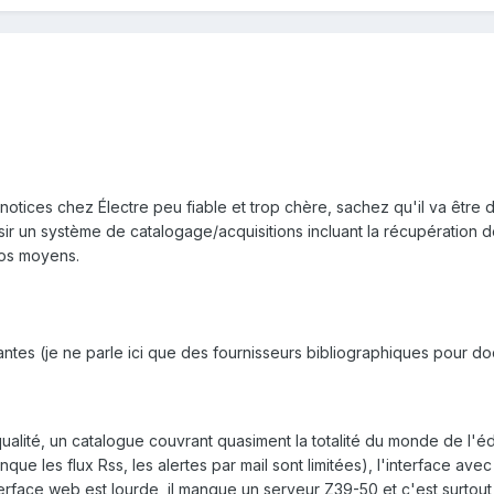
notices chez Électre peu fiable et trop chère, sachez qu'il va être di
ir un système de catalogage/acquisitions incluant la récupération d
vos moyens.
vantes (je ne parle ici que des fournisseurs bibliographiques pour d
ualité, un catalogue couvrant quasiment la totalité du monde de l'éd
anque les flux Rss, les alertes par mail sont limitées), l'interface av
interface web est lourde, il manque un serveur Z39-50 et c'est surtout