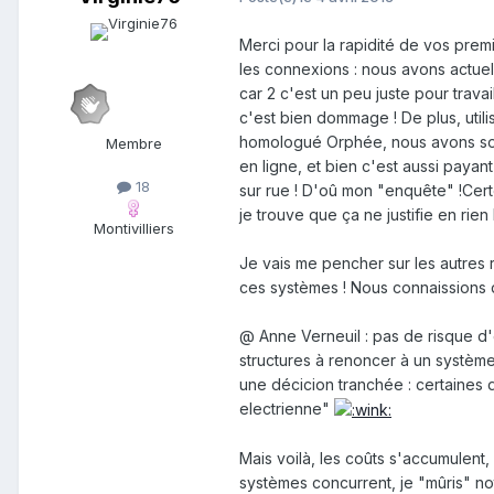
Merci pour la rapidité de vos pre
les connexions : nous avons actuel
car 2 c'est un peu juste pour trava
c'est bien dommage ! De plus, util
homologué Orphée, nous avons sou
Membre
en ligne, et bien c'est aussi payan
18
sur rue ! D'oû mon "enquête" !Cer
je trouve que ça ne justifie en rien 
Montivilliers
Je vais me pencher sur les autres 
ces systèmes ! Nous connaissions
@ Anne Verneuil : pas de risque d
structures à renoncer à un systèm
une décicion tranchée : certaines 
electrienne"
Mais voilà, les coûts s'accumulent,
systèmes concurrent, je "mûris" not