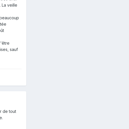
 La veille
c beaucoup
itée
oût
'être
ses, sauf
r de tout
e.