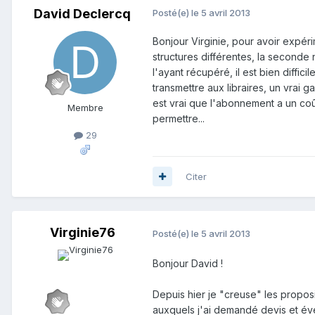
David Declercq
Posté(e)
le 5 avril 2013
Bonjour Virginie, pour avoir expér
structures différentes, la second
l'ayant récupéré, il est bien diffi
transmettre aux libraires, un vrai g
est vrai que l'abonnement a un co
Membre
permettre...
29
Citer
Virginie76
Posté(e)
le 5 avril 2013
Bonjour David !
Depuis hier je "creuse" les propos
auxquels j'ai demandé devis et éven