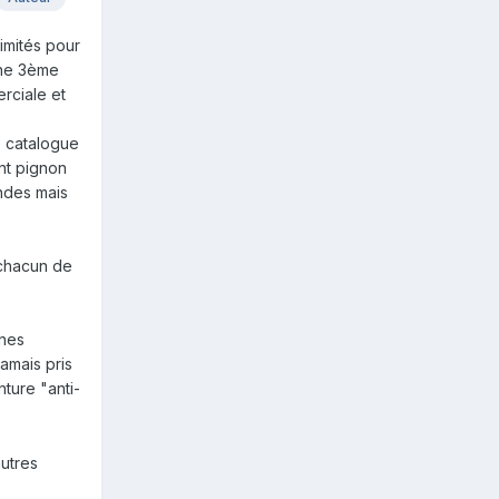
imités pour
une 3ème
rciale et
e catalogue
ent pignon
ndes mais
 chacun de
ines
amais pris
ture "anti-
autres