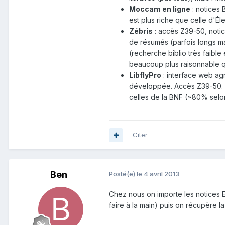
Moccam en ligne
: notices 
est plus riche que celle d'Éle
Zébris
: accès Z39-50, noti
de résumés (parfois longs mai
(recherche biblio très faible 
beaucoup plus raisonnable q
LibflyPro
: interface web agr
développée. Accès Z39-50. M
celles de la BNF (~80% selo
Citer
Ben
Posté(e)
le 4 avril 2013
Chez nous on importe les notices 
faire à la main) puis on récupère 