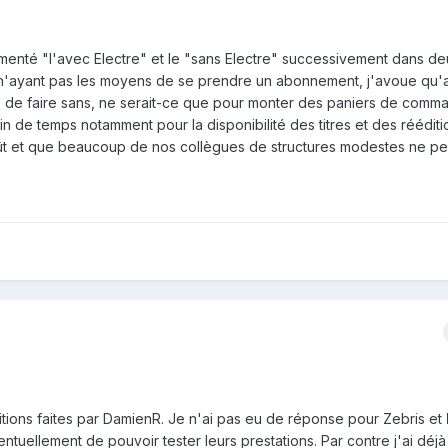
imenté "l'avec Electre" et le "sans Electre" successivement dans d
e n'ayant pas les moyens de se prendre un abonnement, j'avoue qu'a
cile de faire sans, ne serait-ce que pour monter des paniers de comm
ain de temps notamment pour la disponibilité des titres et des réédition
ût et que beaucoup de nos collègues de structures modestes ne pe
itions faites par DamienR. Je n'ai pas eu de réponse pour Zebris et
tuellement de pouvoir tester leurs prestations. Par contre j'ai déjà