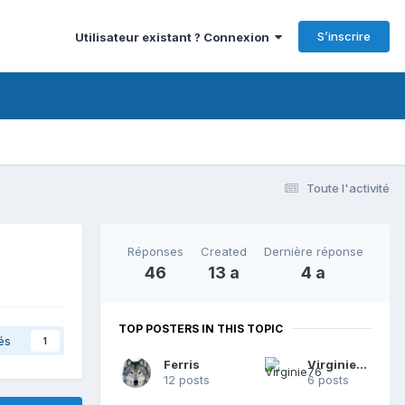
S’inscrire
Utilisateur existant ? Connexion
Toute l'activité
Réponses
Created
Dernière réponse
46
13 a
4 a
TOP POSTERS IN THIS TOPIC
és
1
Ferris
Virginie76
12 posts
6 posts