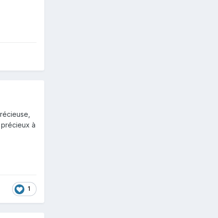
précieuse,
s précieux à
1