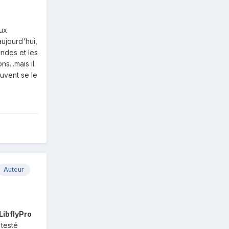
eux
ujourd'hui,
andes et les
s...mais il
uvent se le
Auteur
LibflyPro
 testé