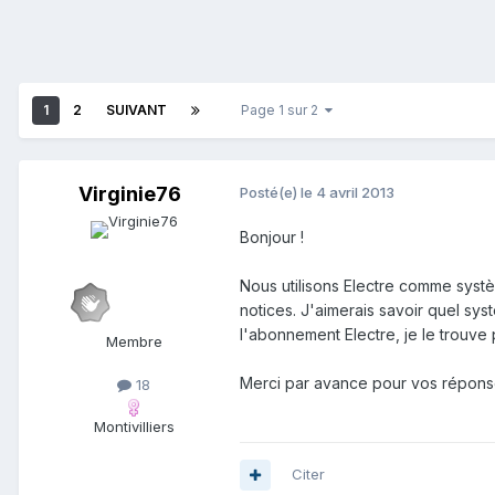
1
2
SUIVANT
Page 1 sur 2
Virginie76
Posté(e)
le 4 avril 2013
Bonjour !
Nous utilisons Electre comme syst
notices. J'aimerais savoir quel sys
l'abonnement Electre, je le trouve 
Membre
Merci par avance pour vos répons
18
Montivilliers
Citer