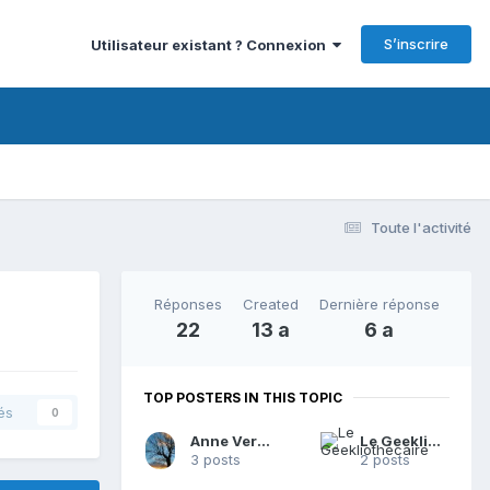
S’inscrire
Utilisateur existant ? Connexion
Toute l'activité
Réponses
Created
Dernière réponse
22
13 a
6 a
TOP POSTERS IN THIS TOPIC
és
0
Anne Verneuil
Le Geekliothécaire
3 posts
2 posts