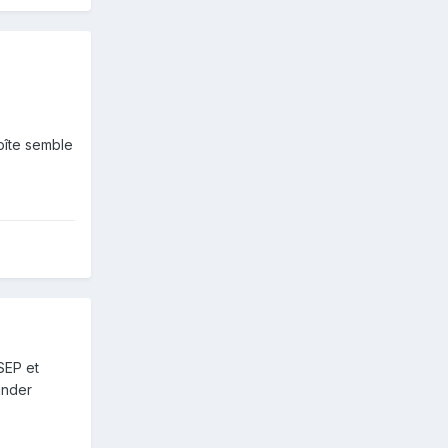
oîte semble
NSEP et
ander