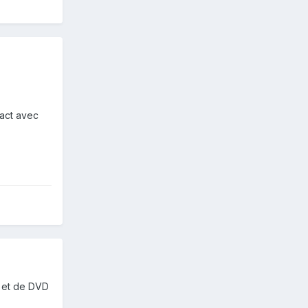
tact avec
D et de DVD