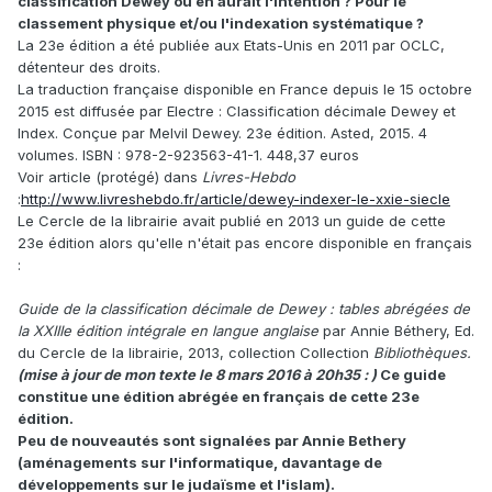
classification Dewey ou en aurait l'intention ? Pour le
classement physique et/ou l'indexation systématique ?
La 23e édition a été publiée aux Etats-Unis en 2011 par OCLC,
détenteur des droits.
La traduction française disponible en France depuis le 15 octobre
2015 est diffusée par Electre : Classification décimale Dewey et
Index. Conçue par Melvil Dewey. 23e édition. Asted, 2015. 4
volumes. ISBN : 978-2-923563-41-1. 448,37 euros
Voir article (protégé) dans
Livres-Hebdo
:
http://www.livreshebdo.fr/article/dewey-indexer-le-xxie-siecle
Le Cercle de la librairie avait publié en 2013 un guide de cette
23e édition alors qu'elle n'était pas encore disponible en français
:
Guide de la classification décimale de Dewey : tables abrégées de
la XXIIIe édition intégrale en langue anglaise
par Annie Béthery, Ed.
du Cercle de la librairie, 2013, collection Collection
Bibliothèques.
(mise à jour de mon texte le 8 mars 2016 à 20h35 : )
Ce guide
constitue une édition abrégée en français de cette 23e
édition.
Peu de nouveautés sont signalées par Annie Bethery
(aménagements sur l'informatique, davantage de
développements sur le judaïsme et l'islam).