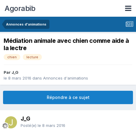
Agorabib
Annonces d'animations
Médiation animale avec chien comme aide à
la lectre
chien
lecture
Par J_G
le 8 mars 2016
dans
Annonces d'animations
Répondre à ce sujet
J_G
Posté(e)
le 8 mars 2016