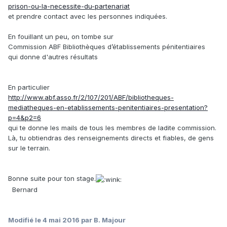
prison-ou-la-necessite-du-partenariat
et prendre contact avec les personnes indiquées.
En fouillant un peu, on tombe sur
Commission ABF Bibliothèques d’établissements pénitentiaires
qui donne d'autres résultats
En particulier
http://www.abf.asso.fr/2/107/201/ABF/bibliotheques-
mediatheques-en-etablissements-penitentiaires-presentation?
p=4&p2=6
qui te donne les mails de tous les membres de ladite commission.
Là, tu obtiendras des renseignements directs et fiables, de gens
sur le terrain.
Bonne suite pour ton stage.
Bernard
Modifié
le 4 mai 2016
par B. Majour