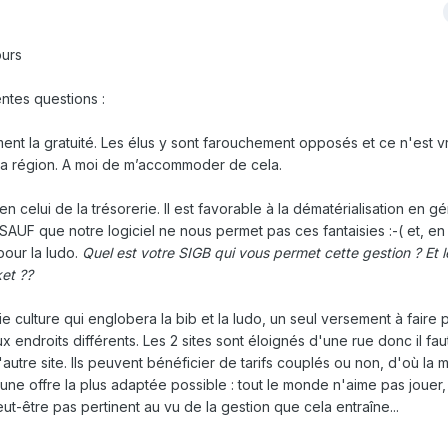
ours
ntes questions :
nt la gratuité. Les élus y sont farouchement opposés et ce n'est v
la région. A moi de m’accommoder de cela.
n celui de la trésorerie. Il est favorable à la dématérialisation en gé
 SAUF que notre logiciel ne nous permet pas ces fantaisies :-( et, en
pour la ludo.
Quel est votre SIGB qui vous permet cette gestion ? Et l
ket ??
e culture qui englobera la bib et la ludo, un seul versement à faire 
endroits différents. Les 2 sites sont éloignés d'une rue donc il fau
autre site. Ils peuvent bénéficier de tarifs couplés ou non, d'où la mu
une offre la plus adaptée possible : tout le monde n'aime pas jouer, 
ut-être pas pertinent au vu de la gestion que cela entraîne...