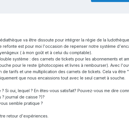
médiathèque va être dissoute pour intégrer la régie de la ludothèqu
tte refonte est pour moi l'occasion de repenser notre système d'en
oyenâgeux ( à mon goût et à celui du comptable).
 double système : des carnets de tickets pour les abonnements et a
 souche pour le reste (photocopies et livres à rembourser). Avec l'o
n de tarifs et une multiplication des carnets de tickets. Cela va être "
iquement que nous encaissions tout avec le seul carnet à souche.
se ? Si oui, lequel ? En êtes-vous satisfait? Pouvez-vous me dire co
 ? journal de caisse ?)?
vous semble pratique ?
re retour d'expériences.