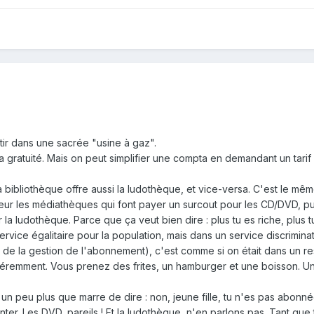
rtir dans une sacrée "usine à gaz".
a gratuité. Mais on peut simplifier une compta en demandant un tarif
 bibliothèque offre aussi la ludothèque, et vice-versa. C'est le mêm
rreur les médiathèques qui font payer un surcout pour les CD/DVD, pu
la ludothèque. Parce que ça veut bien dire : plus tu es riche, plus 
ervice égalitaire pour la population, mais dans un service discriminat
t de la gestion de l'abonnement), c'est comme si on était dans un r
fféremment. Vous prenez des frites, un hamburger et une boisson. U
 un peu plus que marre de dire : non, jeune fille, tu n'es pas abonnée
er. Les DVD, pareils ! Et la ludothèque, n'en parlons pas. Tant que 