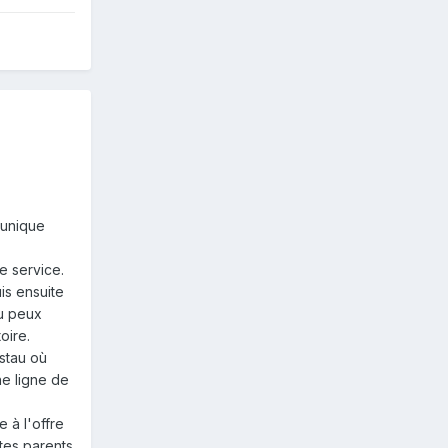
 unique
e service.
is ensuite
tu peux
oire.
estau où
ne ligne de
 à l'offre
tes parents