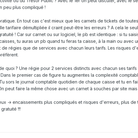
tivité ou du Trésor Public ? Avec le 1er on peut discuter, avec le s
un peu plus compliqué !
atique. En tout cas c'est mieux que les carnets de tickets de toutes
le tarifaire démultipliée il craint peut-être les erreurs ? A cela le se
gratuité ! Car sur carnet ou sur logiciel, le pb est identique : si tu sais
ncaisses, tu auras un pb quand tu feras ta caisse, à la main ou avec un
 de régies que de services avec chacun leurs tarifs. Les risques d'
réfèrent.
de quoi ? Une régie pour 2 services distincts avec chacun ses tarifs
ans le premier cas de figure tu augmentes la complexité comptabl
. Tu sors le journal comptable quotidien de chaque caisse et tu en fa
On peut faire la même chose avec un carnet à souches par site mais l
mbreux -> encaissements plus compliqués et risques d'erreurs, plus de
gratuité !!!