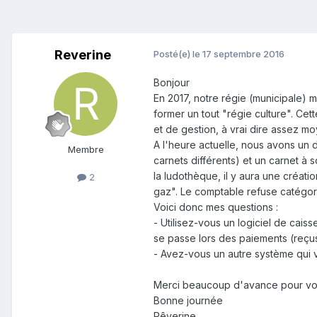
Reverine
Posté(e)
le 17 septembre 2016
Bonjour
En 2017, notre régie (municipale) 
former un tout "régie culture". Ce
et de gestion, à vrai dire assez m
A l'heure actuelle, nous avons un
Membre
carnets différents) et un carnet à
la ludothèque, il y aura une créatio
2
gaz". Le comptable refuse catégor
Voici donc mes questions :
- Utilisez-vous un logiciel de cais
se passe lors des paiements (reçus
- Avez-vous un autre système qui 
Merci beaucoup d'avance pour vot
Bonne journée
Rêverine