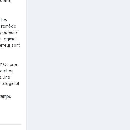
econd,
 les
ul remède
is ou écris
 logiciel.
erreur sont
 ? Ou une
e et en
is une
e logiciel
 temps