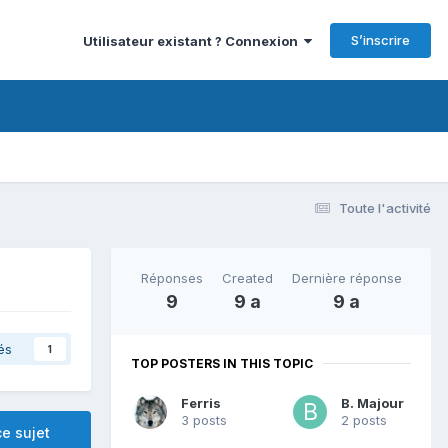
S’inscrire
Utilisateur existant ? Connexion
Toute l'activité
Réponses
Created
Dernière réponse
9
9 a
9 a
és
1
TOP POSTERS IN THIS TOPIC
Ferris
B. Majour
3 posts
2 posts
e sujet