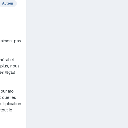
Auteur
raiment pas
néral et
 plus, nous
es reçus
pour moi
t que les
ltiplication
tout le