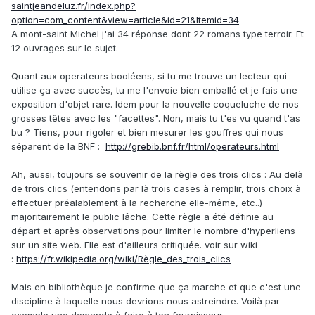
saintjeandeluz.fr/index.php?
option=com_content&view=article&id=21&Itemid=34
A mont-saint Michel j'ai 34 réponse dont 22 romans type terroir. Et
12 ouvrages sur le sujet.
Quant aux operateurs booléens, si tu me trouve un lecteur qui
utilise ça avec succès, tu me l'envoie bien emballé et je fais une
exposition d'objet rare. Idem pour la nouvelle coqueluche de nos
grosses têtes avec les "facettes". Non, mais tu t'es vu quand t'as
bu ? Tiens, pour rigoler et bien mesurer les gouffres qui nous
séparent de la BNF :
http://grebib.bnf.fr/html/operateurs.html
Ah, aussi, toujours se souvenir de la règle des trois clics : Au delà
de trois clics (entendons par là trois cases à remplir, trois choix à
effectuer préalablement à la recherche elle-même, etc..)
majoritairement le public lâche. Cette règle a été définie au
départ et après observations pour limiter le nombre d'hyperliens
sur un site web. Elle est d'ailleurs critiquée. voir sur wiki
:
https://fr.wikipedia.org/wiki/Règle_des_trois_clics
Mais en bibliothèque je confirme que ça marche et que c'est une
discipline à laquelle nous devrions nous astreindre. Voilà par