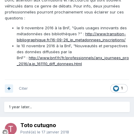
Donc attention aux confusions et raccourcis qui sont souvent
véhiculés dans ce genre de débats. Pour info, deux journées
professionnelles pourront prochainement vous éclairer sur ces
questions :
le 9 novembre 2016 à la BnF, "Quels usages innovants des
métadonnées des bibliothèques ?" :
http://www.transition-
bibliographique.fr/16-09-26_jp_metadonnees_inscriptions/
le 10 novembre 2016 à la BnF, "Nouveautés et perspectives
des données diffusées par la
BnF" :
http://www.bnf.fr/fr/professionnels/anx_journees_pro
_2016/a.jp_161110_diff_donnees.html
Citer
1
1 year later...
Toto cutugno
Posté(e)
le 17 janvier 2018