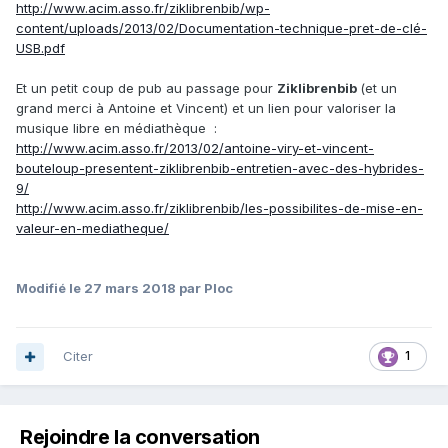
http://www.acim.asso.fr/ziklibrenbib/wp-
content/uploads/2013/02/Documentation-technique-pret-de-clé-
USB.pdf
Et un petit coup de pub au passage pour
Ziklibrenbib
(et un
grand merci à Antoine et Vincent) et un lien pour valoriser la
musique libre en médiathèque :
http://www.acim.asso.fr/2013/02/antoine-viry-et-vincent-
bouteloup-presentent-ziklibrenbib-entretien-avec-des-hybrides-
9/
http://www.acim.asso.fr/ziklibrenbib/les-possibilites-de-mise-en-
valeur-en-mediatheque/
Modifié
le 27 mars 2018
par Ploc
Citer
1
Rejoindre la conversation