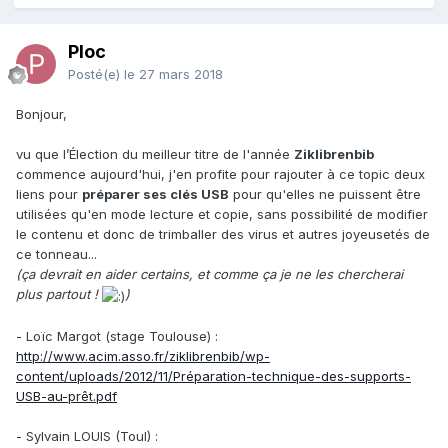
Ploc
Posté(e)
le 27 mars 2018
Bonjour,
vu que l’Élection du meilleur titre de l'année
Ziklibrenbib
commence aujourd'hui, j'en profite pour rajouter à ce topic deux
liens pour
préparer ses clés USB
pour qu'elles ne puissent être
utilisées qu'en mode lecture et copie, sans possibilité de modifier
le contenu et donc de trimballer des virus et autres joyeusetés de
ce tonneau...
(ça devrait en aider certains, et comme ça je ne les chercherai
plus partout !
)
- Loïc Margot (stage Toulouse) :
http://www.acim.asso.fr/ziklibrenbib/wp-
content/uploads/2012/11/Préparation-technique-des-supports-
USB-au-prêt.pdf
- Sylvain LOUIS (Toul) :