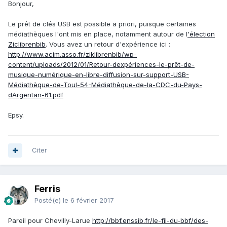
Bonjour,
Le prêt de clés USB est possible a priori, puisque certaines
médiathèques l'ont mis en place, notamment autour de l
'élection
Ziclibrenbib
. Vous avez un retour d'expérience ici :
http://www.acim.asso.fr/ziklibrenbib/wp-
content/uploads/2012/01/Retour-dexpériences-le-prêt-de-
musique-numérique-en-libre-diffusion-sur-support-USB-
Médiathèque-de-Toul-54-Médiathèque-de-la-CDC-du-Pays-
dArgentan-61.pdf
Epsy.
Citer
Ferris
Posté(e)
le 6 février 2017
Pareil pour Chevilly-Larue
http://bbf.enssib.fr/le-fil-du-bbf/des-