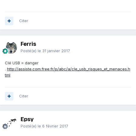
Citer
Ferris
Posté(e)
le 31 janvier 2017
Clé USB = danger
.
http://assiste.com.free.fr/p/abc/a/cle_usb_risques_et_menaces.h
tml
Citer
Epsy
Posté(e)
le 6 février 2017