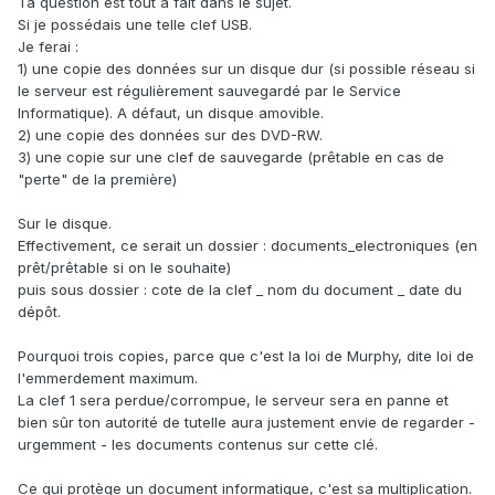
Ta question est tout à fait dans le sujet.
Si je possédais une telle clef USB.
Je ferai :
1) une copie des données sur un disque dur (si possible réseau si
le serveur est régulièrement sauvegardé par le Service
Informatique). A défaut, un disque amovible.
2) une copie des données sur des DVD-RW.
3) une copie sur une clef de sauvegarde (prêtable en cas de
"perte" de la première)
Sur le disque.
Effectivement, ce serait un dossier : documents_electroniques (en
prêt/prêtable si on le souhaite)
puis sous dossier : cote de la clef _ nom du document _ date du
dépôt.
Pourquoi trois copies, parce que c'est la loi de Murphy, dite loi de
l'emmerdement maximum.
La clef 1 sera perdue/corrompue, le serveur sera en panne et
bien sûr ton autorité de tutelle aura justement envie de regarder -
urgemment - les documents contenus sur cette clé.
Ce qui protège un document informatique, c'est sa multiplication.