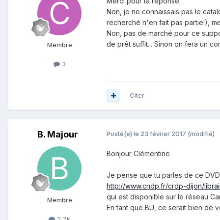
Merci pour ta réponse.
Non, je ne connaissais pas le cata
recherché n'en fait pas partie!), mer
Non, pas de marché pour ce support.
de prêt suffit... Sinon on fera un co
Membre
3
Citer
B. Majour
Posté(e)
le 23 février 2017
(modifié)
Bonjour Clémentine
Je pense que tu parles de ce DVD 
http://www.cndp.fr/crdp-dijon/libr
qui est disponible sur le réseau C
Membre
En tant que BU, ce serait bien de 
2,7k