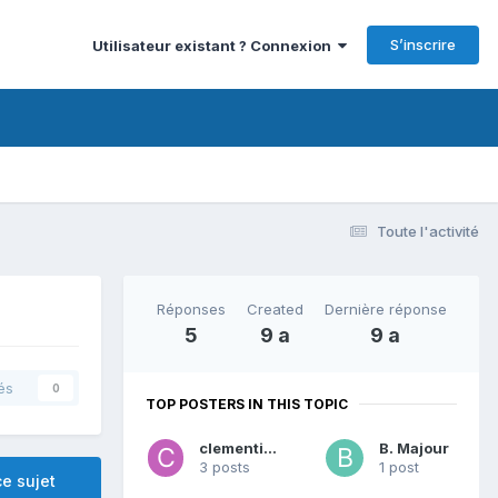
S’inscrire
Utilisateur existant ? Connexion
Toute l'activité
Réponses
Created
Dernière réponse
5
9 a
9 a
és
0
TOP POSTERS IN THIS TOPIC
clementine
B. Majour
3 posts
1 post
e sujet