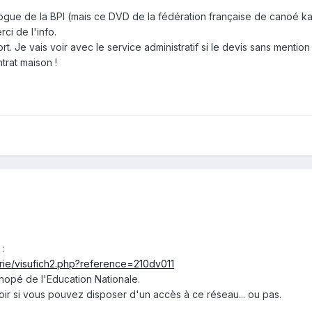
logue de la BPI (mais ce DVD de la fédération française de canoé ka
ci de l'info.
 Je vais voir avec le service administratif si le devis sans mention
ntrat maison !
:
airie/visufich2.php?reference=210dv011
anopé de l'Education Nationale.
voir si vous pouvez disposer d'un accès à ce réseau... ou pas.