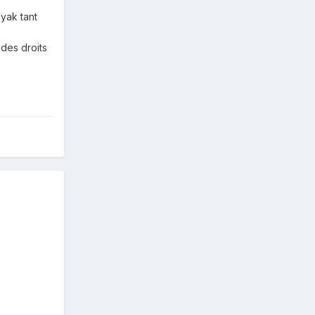
yak tant
 des droits