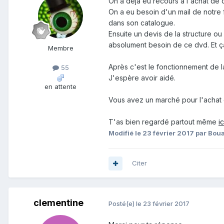
On a déjà eu recours à l'achat de
On a eu besoin d'un mail de notre f
dans son catalogue.
Ensuite un devis de la structure o
absolument besoin de ce dvd. Et ç
Membre
Après c'est le fonctionnement de la 
55
J'espère avoir aidé.
en attente
Vous avez un marché pour l'achat 
T'as bien regardé partout même
i
Modifié
le 23 février 2017
par Boua
Citer
clementine
Posté(e)
le 23 février 2017