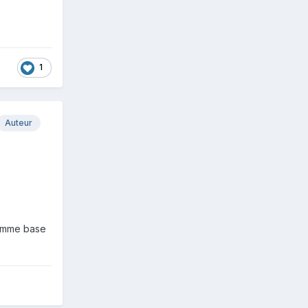
1
Auteur
 comme base