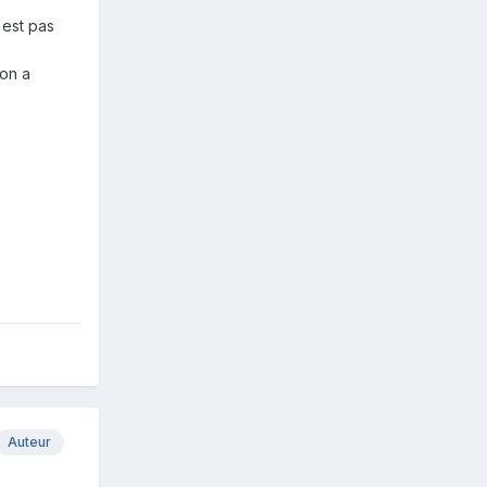
'est pas
 on a
Auteur