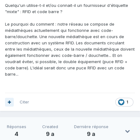
Quelqu'un utilise-t-il et/ou connait-il un fournisseur d'étiquette
"mixte" : RFID et code barre ?
Le pourquoi du comment : notre réseau se compose de
médiathèques actuellement qui fonctionne avec code-
barre/douchette. Une nouvelle médiathèque est en cours de
construction avec un système RFID. Les documents circulant
entre les médiathèques, ceux de la nouvelle médiathèque doivent
également fonctionner avec code-barre / douchette... Et on
voudrait éviter, si possible, le double équipement (puce RFID +
code barre). L'idéal serait donc une puce RFID avec un code
barre...
Citer
1
Réponses
Created
Dernière réponse
4
9 a
9 a