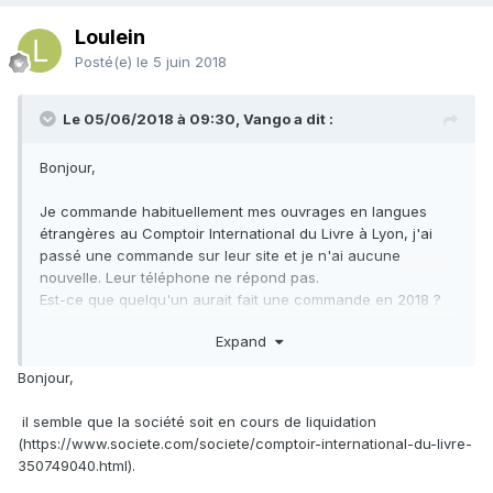
Loulein
Posté(e)
le 5 juin 2018
Le 05/06/2018 à 09:30, Vango a dit :
Bonjour,
Je commande habituellement mes ouvrages en langues
étrangères au Comptoir International du Livre à Lyon, j'ai
passé une commande sur leur site et je n'ai aucune
nouvelle. Leur téléphone ne répond pas.
Est-ce que quelqu'un aurait fait une commande en 2018 ?
Est-ce que le fournisseur a fermé ses portes ?
Expand
Merci de votre réponse.
Bonjour,
il semble que la société soit en cours de liquidation
(https://www.societe.com/societe/comptoir-international-du-livre-
350749040.html).