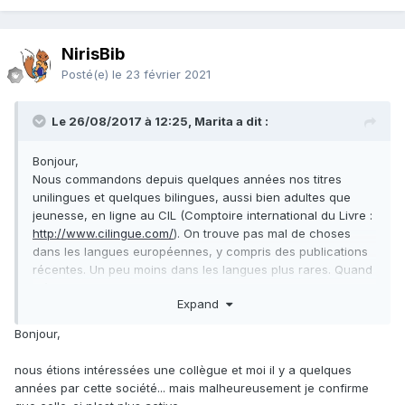
NirisBib
Posté(e)
le 23 février 2021
Le 26/08/2017 à 12:25, Marita a dit :
Bonjour,
Nous commandons depuis quelques années nos titres
unilingues et quelques bilingues, aussi bien adultes que
jeunesse, en ligne au CIL (Comptoire international du Livre :
http://www.cilingue.com/
). On trouve pas mal de choses
dans les langues européennes, y compris des publications
récentes. Un peu moins dans les langues plus rares. Quand
même un choix assez bon en arabe, moins en turc, presque
Expand
rien en persan... Mais on peut leur faire remonter les
besoins spécifiques et ils essaient de voir s'ils peuvent
Bonjour,
ajouter des titres correspondants à leur catalogue.
En tout cas, pour les langues européennes, il y a de quoi se
nous étions intéressées une collègue et moi il y a quelques
faire plaisir en jeunesse, avec un beau choix d'albums,
années par cette société... mais malheureusement je confirme
premières lectures, romans ados, BD...