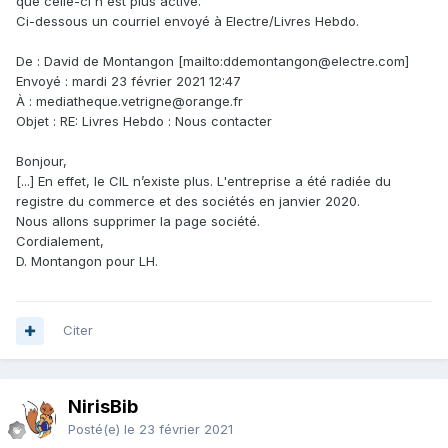
que celle-ci n'est plus active.
Pour les langues non-européennes (russe, arabe, chinois,
Ci-dessous un courriel envoyé à Electre/Livres Hebdo.
etc.), les titres et auteurs sont transcris en alphabet latin et
on a un petit résumé en français, ce qui permet de savoir
De : David de Montangon [mailto:ddemontangon@electre.com]
un minimum ce qu'on achète !
Envoyé : mardi 23 février 2021 12:47
Pour la plupart des titres, il est possible de voir quelques
À : mediatheque.vetrigne@orange.fr
pages de l'ouvrage, ce qui est bien chouette en jeunesse
Objet : RE: Livres Hebdo : Nous contacter
pour apprécier la qualité de l'illustration.
On ne peut pas récupérer les notices, par contre, il faut
Bonjour,
tout cataloguer à la main ensuite. :-( C'est le point négatif.
[...] En effet, le CIL n’existe plus. L'entreprise a été radiée du
registre du commerce et des sociétés en janvier 2020.
Nous allons supprimer la page société.
Cordialement,
D. Montangon pour LH.
Citer
NirisBib
Posté(e)
le 23 février 2021