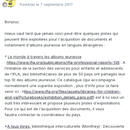
Posté(e)
le 7 septembre 2017
Bonjour,
mieux vaut tard que jamais voici peut-être quelques pistes qui
peuvent être exploitées pour l'acquisition de documents et
notamment d'albums jeunesse en langues étrangères :
*
Le monde à travers les albums jeunesse
:
https://www.ifla.org/publications/ifla-professional-reports-136
: A
l’initiative de la section des services pour enfants et adolescents
de l'IFLA, des bibliothécaires de plus de 50 pays ont partagés leur
top 10 des albums jeunesse. Ce catalogue (qui accompagne
normalement une superbe exposition , plus d'info pour la faire
venir ici : h
ttps://www.ifla.org/files/assets/libraries-for-children-
and-ya/Picturebooks/exhibition_details_paris.pdf
) est à lui seul un
outil très intéressant et propose plusieurs pistes d'exploitations.
Pour ce qui est de l'acquisition des documents, il vous
faudra contacter le coordinateur du pays.
*
A tous livres,
bibliothèque interculturelle (Monthey) : Découverte