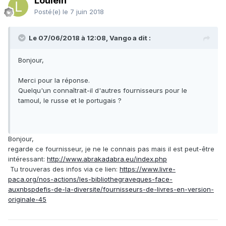
Loulein
Posté(e)
le 7 juin 2018
Le 07/06/2018 à 12:08, Vango a dit :
Bonjour,
Merci pour la réponse.
Quelqu'un connaîtrait-il d'autres fournisseurs pour le
tamoul, le russe et le portugais ?
Bonjour,
regarde ce fournisseur, je ne le connais pas mais il est peut-être
intéressant:
http://www.abrakadabra.eu/index.php
Tu trouveras des infos via ce lien:
https://www.livre-
paca.org/nos-actions/les-bibliothegraveques-face-
auxnbspdefis-de-la-diversite/fournisseurs-de-livres-en-version-
originale-45