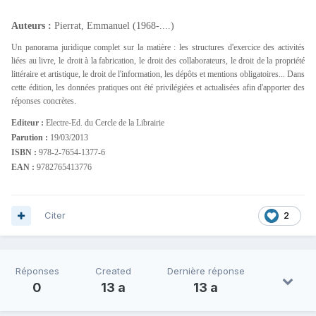
Auteurs :
Pierrat, Emmanuel (1968-....)
Un panorama juridique complet sur la matière : les structures d'exercice des activités
liées au livre, le droit à la fabrication, le droit des collaborateurs, le droit de la propriété
littéraire et artistique, le droit de l'information, les dépôts et mentions obligatoires... Dans
cette édition, les données pratiques ont été privilégiées et actualisées afin d'apporter des
réponses concrètes.
Editeur :
Electre-Ed. du Cercle de la Librairie
Parution :
19/03/2013
ISBN :
978-2-7654-1377-6
EAN :
9782765413776
Citer
2
Réponses
Created
Dernière réponse
0
13 a
13 a