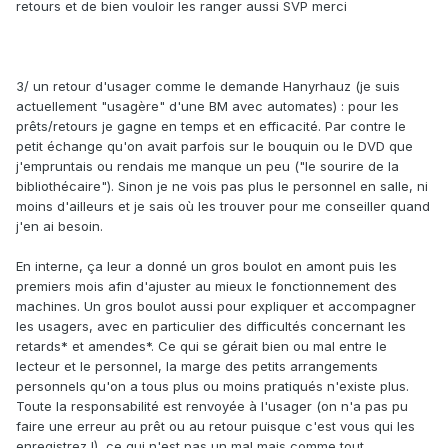
retours et de bien vouloir les ranger aussi SVP merci
3/ un retour d'usager comme le demande Hanyrhauz (je suis
actuellement "usagère" d'une BM avec automates) : pour les
prêts/retours je gagne en temps et en efficacité. Par contre le
petit échange qu'on avait parfois sur le bouquin ou le DVD que
j'empruntais ou rendais me manque un peu ("le sourire de la
bibliothécaire"). Sinon je ne vois pas plus le personnel en salle, ni
moins d'ailleurs et je sais où les trouver pour me conseiller quand
j'en ai besoin.
En interne, ça leur a donné un gros boulot en amont puis les
premiers mois afin d'ajuster au mieux le fonctionnement des
machines. Un gros boulot aussi pour expliquer et accompagner
les usagers, avec en particulier des difficultés concernant les
retards* et amendes*. Ce qui se gérait bien ou mal entre le
lecteur et le personnel, la marge des petits arrangements
personnels qu'on a tous plus ou moins pratiqués n'existe plus.
Toute la responsabilité est renvoyée à l'usager (on n'a pas pu
faire une erreur au prêt ou au retour puisque c'est vous qui les
enregistrez !), ce qui n'est pas un mal mais comme tout