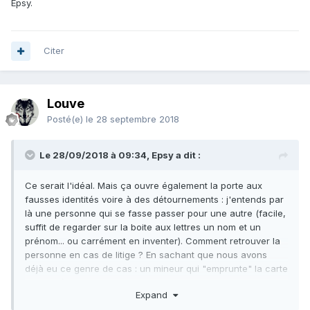
Epsy.
Citer
Louve
Posté(e)
le 28 septembre 2018
Le 28/09/2018 à 09:34, Epsy a dit :
Ce serait l'idéal. Mais ça ouvre également la porte aux
fausses identités voire à des détournements : j'entends par
là une personne qui se fasse passer pour une autre (facile,
suffit de regarder sur la boite aux lettres un nom et un
prénom... ou carrément en inventer). Comment retrouver la
personne en cas de litige ? En sachant que nous avons
déjà eu ce genre de cas : un mineur qui "emprunte" la carte
d'identité d'une personne majeure et qui imite une
Expand
signature, ce n'est pas très compliqué...