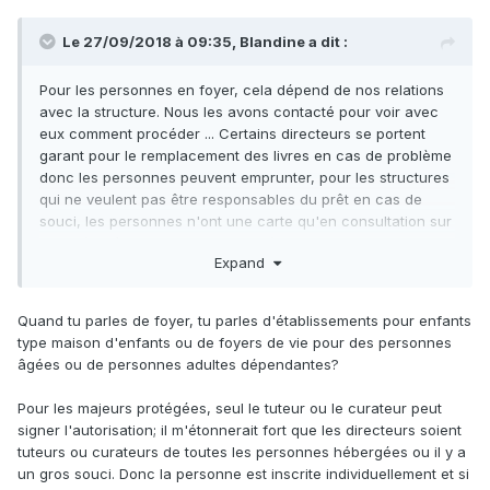
Le 27/09/2018 à 09:35, Blandine a dit :
Pour les personnes en foyer, cela dépend de nos relations
avec la structure. Nous les avons contacté pour voir avec
eux comment procéder ... Certains directeurs se portent
garant pour le remplacement des livres en cas de problème
donc les personnes peuvent emprunter, pour les structures
qui ne veulent pas être responsables du prêt en cas de
souci, les personnes n'ont une carte qu'en consultation sur
place (accès aux ordi notamment) ... J'ai du coup un mode
Expand
d'emploi qui liste selon les structures si la carte peut être
pour emprunter ou en consultation sur place ...
Quand tu parles de foyer, tu parles d'établissements pour enfants
type maison d'enfants ou de foyers de vie pour des personnes
âgées ou de personnes adultes dépendantes?
Pour les majeurs protégées, seul le tuteur ou le curateur peut
signer l'autorisation; il m'étonnerait fort que les directeurs soient
tuteurs ou curateurs de toutes les personnes hébergées ou il y a
un gros souci. Donc la personne est inscrite individuellement et si